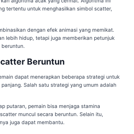
kan algoritma acak yang cermat. Algoritma ini
ng tertentu untuk menghasilkan simbol scatter,
kombinasikan dengan efek animasi yang memikat.
an lebih hidup, tetapi juga memberikan petunjuk
 beruntun.
catter Beruntun
pemain dapat menerapkan beberapa strategi untuk
panjang. Salah satu strategi yang umum adalah
ap putaran, pemain bisa menjaga stamina
tter muncul secara beruntun. Selain itu,
mnya juga dapat membantu.