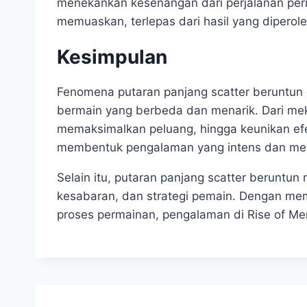
menekankan kesenangan dari perjalanan per
memuaskan, terlepas dari hasil yang diperole
Kesimpulan
Fenomena putaran panjang scatter beruntun
bermain yang berbeda dan menarik. Dari me
memaksimalkan peluang, hingga keunikan efek
membentuk pengalaman yang intens dan me
Selain itu, putaran panjang scatter beruntu
kesabaran, dan strategi pemain. Dengan me
proses permainan, pengalaman di Rise of Me