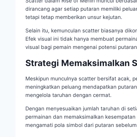
Scatter dalam Rise of Merlin muncul berdasar
dirancang agar setiap putaran memiliki pelua
tetapi tetap memberikan unsur kejutan.
Selain itu, kemunculan scatter biasanya di
Efek visual ini tidak hanya membuat permain
visual bagi pemain mengenai potensi putaran
Strategi Memaksimalkan S
Meskipun munculnya scatter bersifat acak, 
meningkatkan peluang mendapatkan putaran 
mengelola taruhan dengan cermat.
Dengan menyesuaikan jumlah taruhan di seti
permainan dan memaksimalkan kesempatan sca
mengamati pola simbol dari putaran sebelu