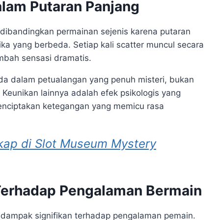
alam Putaran Panjang
dibandingkan permainan sejenis karena putaran
a yang berbeda. Setiap kali scatter muncul secara
mbah sensasi dramatis.
da dalam petualangan yang penuh misteri, bukan
Keunikan lainnya adalah efek psikologis yang
menciptakan ketegangan yang memicu rasa
ap di Slot Museum Mystery
Terhadap Pengalaman Bermain
dampak signifikan terhadap pengalaman pemain.