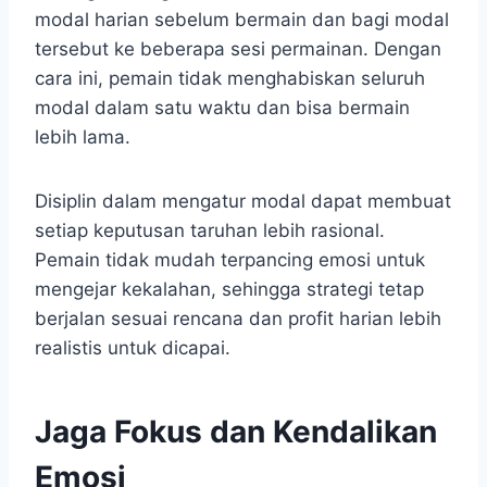
modal harian sebelum bermain dan bagi modal
tersebut ke beberapa sesi permainan. Dengan
cara ini, pemain tidak menghabiskan seluruh
modal dalam satu waktu dan bisa bermain
lebih lama.
Disiplin dalam mengatur modal dapat membuat
setiap keputusan taruhan lebih rasional.
Pemain tidak mudah terpancing emosi untuk
mengejar kekalahan, sehingga strategi tetap
berjalan sesuai rencana dan profit harian lebih
realistis untuk dicapai.
Jaga Fokus dan Kendalikan
Emosi