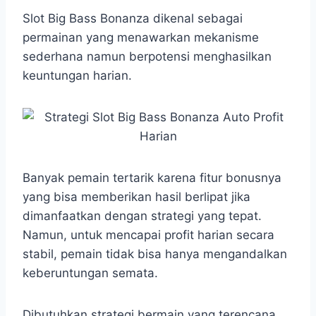
h
a
e
e
k
i
h
a
c
s
l
y
n
a
Slot Big Bass Bonanza dikenal sebagai
t
e
s
e
p
e
r
permainan yang menawarkan mekanisme
s
b
e
g
e
e
sederhana namun berpotensi menghasilkan
A
o
n
r
keuntungan harian.
p
o
g
a
p
k
e
m
r
Banyak pemain tertarik karena fitur bonusnya
yang bisa memberikan hasil berlipat jika
dimanfaatkan dengan strategi yang tepat.
Namun, untuk mencapai profit harian secara
stabil, pemain tidak bisa hanya mengandalkan
keberuntungan semata.
Dibutuhkan strategi bermain yang terencana,