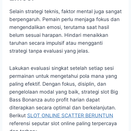
Selain strategi teknis, faktor mental juga sangat
berpengaruh. Pemain perlu menjaga fokus dan
mengendalikan emosi, terutama saat hasil
belum sesuai harapan. Hindari menaikkan
taruhan secara impulsif atau mengganti
strategi tanpa evaluasi yang jelas.
Lakukan evaluasi singkat setelah setiap sesi
permainan untuk mengetahui pola mana yang
paling efektif. Dengan fokus, disiplin, dan
pengelolaan modal yang baik, strategi slot Big
Bass Bonanza auto profit harian dapat
diterapkan secara optimal dan berkelanjutan.
Berikut
SLOT ONLINE SCATTER BERUNTUN
referensi seputar slot online paling terpercaya