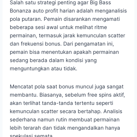
Salah satu strategi penting agar Big Bass
Bonanza auto profit harian adalah menganalisis
pola putaran. Pemain disarankan mengamati
beberapa sesi awal untuk melihat ritme
permainan, termasuk jarak kemunculan scatter
dan frekuensi bonus. Dari pengamatan ini,
pemain bisa menentukan apakah permainan
sedang berada dalam kondisi yang
menguntungkan atau tidak.
Mencatat pola saat bonus muncul juga sangat
membantu. Biasanya, sebelum free spins aktif,
akan terlihat tanda-tanda tertentu seperti
kemunculan scatter secara bertahap. Analisis
sederhana namun rutin membuat permainan
lebih terarah dan tidak mengandalkan hanya
spekulasi semata.