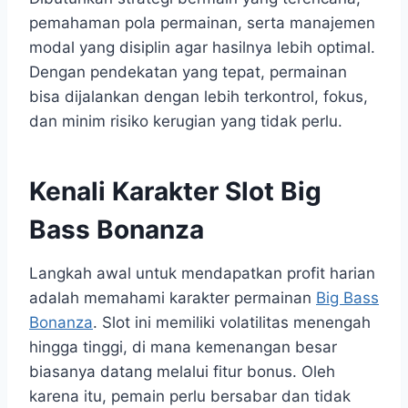
pemahaman pola permainan, serta manajemen
modal yang disiplin agar hasilnya lebih optimal.
Dengan pendekatan yang tepat, permainan
bisa dijalankan dengan lebih terkontrol, fokus,
dan minim risiko kerugian yang tidak perlu.
Kenali Karakter Slot Big
Bass Bonanza
Langkah awal untuk mendapatkan profit harian
adalah memahami karakter permainan
Big Bass
Bonanza
. Slot ini memiliki volatilitas menengah
hingga tinggi, di mana kemenangan besar
biasanya datang melalui fitur bonus. Oleh
karena itu, pemain perlu bersabar dan tidak