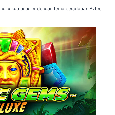
ang cukup populer dengan tema peradaban Aztec