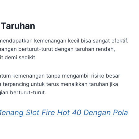
 Taruhan
mendapatkan kemenangan kecil bisa sangat efektif.
angan berturut-turut dengan taruhan rendah,
t demi sedikit.
tum kemenangan tanpa mengambil risiko besar
terpancing untuk terus menaikkan taruhan jika
ian berturut-turut.
enang Slot Fire Hot 40 Dengan Pola