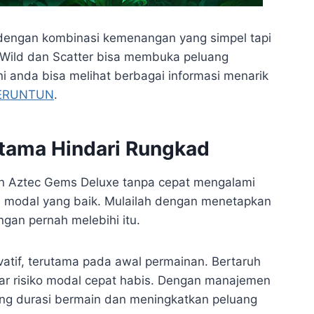
 dengan kombinasi kemenangan yang simpel tapi
l Wild dan Scatter bisa membuka peluang
 anda bisa melihat berbagai informasi menarik
BERUNTUN
.
tama Hindari Rungkad
in Aztec Gems Deluxe tanpa cepat mengalami
n modal yang baik. Mulailah dengan menetapkan
gan pernah melebihi itu.
rvatif, terutama pada awal permainan. Bertaruh
ar risiko modal cepat habis. Dengan manajemen
ang durasi bermain dan meningkatkan peluang