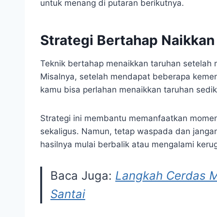
untuk menang di putaran berikutnya.
Strategi Bertahap Naikkan
Teknik bertahap menaikkan taruhan setelah 
Misalnya, setelah mendapat beberapa kemen
kamu bisa perlahan menaikkan taruhan sediki
Strategi ini membantu memanfaatkan momen
sekaligus. Namun, tetap waspada dan jangan 
hasilnya mulai berbalik atau mengalami kerug
Baca Juga:
Langkah Cerdas M
Santai