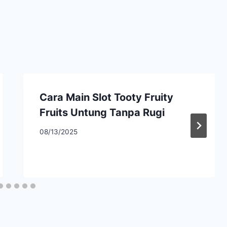
Cara Main Slot Tooty Fruity
Fruits Untung Tanpa Rugi
08/13/2025