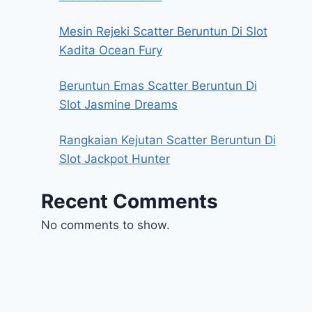
Mesin Rejeki Scatter Beruntun Di Slot
Kadita Ocean Fury
Beruntun Emas Scatter Beruntun Di
Slot Jasmine Dreams
Rangkaian Kejutan Scatter Beruntun Di
Slot Jackpot Hunter
Recent Comments
No comments to show.