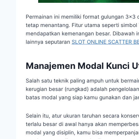
Permainan ini memiliki format gulungan 3×3
tetap menantang. Fitur utama seperti simbo
mendapatkan kemenangan besar. Dibawah ini
lainnya seputaran
SLOT ONLINE SCATTER 
Manajemen Modal Kunci U
Salah satu teknik paling ampuh untuk berma
kerugian besar (rungkad) adalah pengelolaa
batas modal yang siap kamu gunakan dan jan
Selain itu, atur ukuran taruhan secara konse
terlalu besar di awal hanya akan memperbes
modal yang disiplin, kamu bisa memperpanj