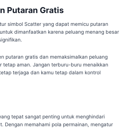
n Putaran Gratis
ur simbol Scatter yang dapat memicu putaran
ng untuk dimanfaatkan karena peluang menang besar
gnifikan.
n putaran gratis dan memaksimalkan peluang
r tetap aman. Jangan terburu-buru menaikkan
l tetap terjaga dan kamu tetap dalam kontrol
ang tepat sangat penting untuk menghindari
ofit. Dengan memahami pola permainan, mengatur