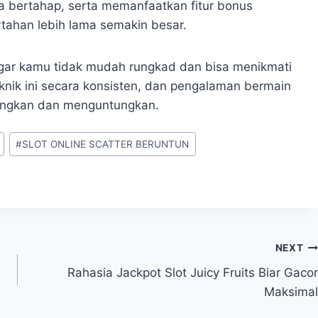
 bertahap, serta memanfaatkan fitur bonus
tahan lebih lama semakin besar.
agar kamu tidak mudah rungkad dan bisa menikmati
knik ini secara konsisten, dan pengalaman bermain
angkan dan menguntungkan.
#
SLOT ONLINE SCATTER BERUNTUN
NEXT
Rahasia Jackpot Slot Juicy Fruits Biar Gacor
Maksimal