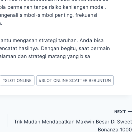
a permainan tanpa risiko kehilangan modal.
ngenali simbol-simbol penting, frekuensi
.
antu mengasah strategi taruhan. Anda bisa
catat hasilnya. Dengan begitu, saat bermain
alaman dan strategi matang yang bisa
#
SLOT ONLINE
#
SLOT ONLINE SCATTER BERUNTUN
NEXT
Trik Mudah Mendapatkan Maxwin Besar Di Sweet
Bonanza 1000