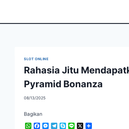
Skip
to
content
SLOT ONLINE
Rahasia Jitu Mendapat
Pyramid Bonanza
08/13/2025
Bagikan
W
F
M
T
S
L
X
S