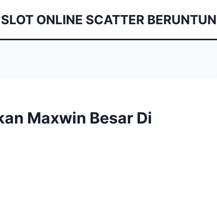
SLOT ONLINE SCATTER BERUNTUN
kan Maxwin Besar Di