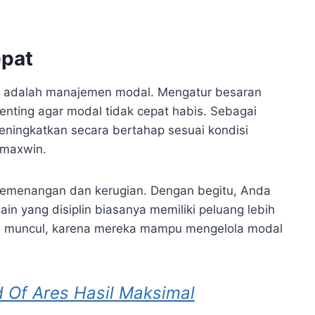
pat
n adalah manajemen modal. Mengatur besaran
enting agar modal tidak cepat habis. Sebagai
eningkatkan secara bertahap sesuai kondisi
 maxwin.
 kemenangan dan kerugian. Dengan begitu, Anda
in yang disiplin biasanya memiliki peluang lebih
n muncul, karena mereka mampu mengelola modal
d Of Ares Hasil Maksimal