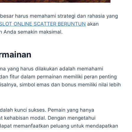
 besar harus memahami strategi dan rahasia yang
SLOT ONLINE SCATTER BERUNTUN
akan
n Anda semakin maksimal.
rmainan
ma yang harus dilakukan adalah memahami
an fitur dalam permainan memiliki peran penting
lnya, simbol emas dan bonus memiliki nilai lebih
 adalah kunci sukses. Pemain yang hanya
t kehabisan modal. Dengan mengetahui
 dapat memanfaatkan peluang untuk mendapatkan