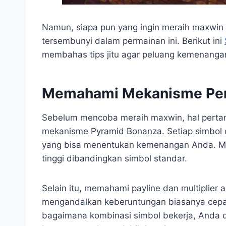
Namun, siapa pun yang ingin meraih maxwin
tersembunyi dalam permainan ini. Berikut ini
membahas tips jitu agar peluang kemenanga
Memahami Mekanisme Pe
Sebelum mencoba meraih maxwin, hal perta
mekanisme Pyramid Bonanza. Setiap simbol d
yang bisa menentukan kemenangan Anda. Misa
tinggi dibandingkan simbol standar.
Selain itu, memahami payline dan multiplier
mengandalkan keberuntungan biasanya cepa
bagaimana kombinasi simbol bekerja, Anda