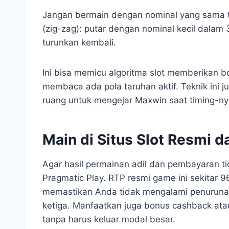
Jangan bermain dengan nominal yang sama t
(zig-zag): putar dengan nominal kecil dalam 30
turunkan kembali.
Ini bisa memicu algoritma slot memberikan b
membaca ada pola taruhan aktif. Teknik ini
ruang untuk mengejar Maxwin saat timing-ny
Main di Situs Slot Resmi d
Agar hasil permainan adil dan pembayaran ti
Pragmatic Play. RTP resmi game ini sekitar 9
memastikan Anda tidak mengalami penuruna
ketiga. Manfaatkan juga bonus cashback atau
tanpa harus keluar modal besar.