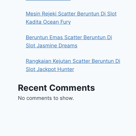
Mesin Rejeki Scatter Beruntun Di Slot
Kadita Ocean Fury
Beruntun Emas Scatter Beruntun Di
Slot Jasmine Dreams
Rangkaian Kejutan Scatter Beruntun Di
Slot Jackpot Hunter
Recent Comments
No comments to show.