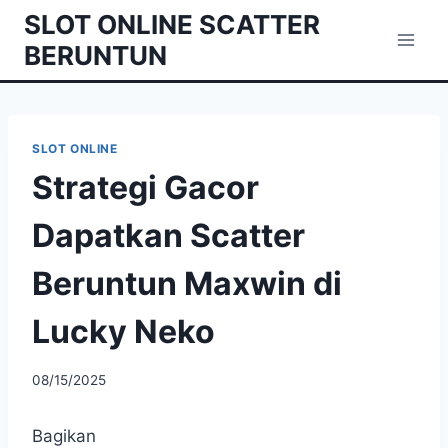
Skip
SLOT ONLINE SCATTER
to
BERUNTUN
content
SLOT ONLINE
Strategi Gacor
Dapatkan Scatter
Beruntun Maxwin di
Lucky Neko
08/15/2025
Bagikan