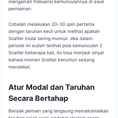
mengamati frekuensi kemunculannya di awal
permainan.
Cobalah melakukan 20–30 spin pertama
dengan taruhan kecil untuk melihat apakah
Scatter mulai sering muncul. Jika dalam
periode ini sudah terlihat pola kemunculan 2
Scatter beberapa kali, itu bisa menjadi sinyal
bahwa momen Scatter beruntun sedang
mendekat.
Atur Modal dan Taruhan
Secara Bertahap
Banyak pemain yang langsung memaksimalkan