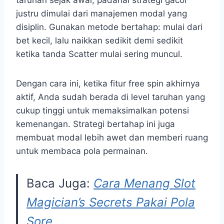
taruhan sejak awal, padahal strategi gacor
justru dimulai dari manajemen modal yang
disiplin. Gunakan metode bertahap: mulai dari
bet kecil, lalu naikkan sedikit demi sedikit
ketika tanda Scatter mulai sering muncul.
Dengan cara ini, ketika fitur free spin akhirnya
aktif, Anda sudah berada di level taruhan yang
cukup tinggi untuk memaksimalkan potensi
kemenangan. Strategi bertahap ini juga
membuat modal lebih awet dan memberi ruang
untuk membaca pola permainan.
Baca Juga:
Cara Menang Slot
Magician’s Secrets Pakai Pola
Sore