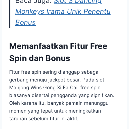
Baca Juga:
Slot 3 Dancing
Monkeys Irama Unik Penentu
Bonus
Memanfaatkan Fitur Free
Spin dan Bonus
Fitur free spin sering dianggap sebagai
gerbang menuju jackpot besar. Pada slot
Mahjong Wins Gong Xi Fa Cai, free spin
biasanya disertai pengganda yang signifikan.
Oleh karena itu, banyak pemain menunggu
momen yang tepat untuk meningkatkan
taruhan sebelum fitur ini aktif.