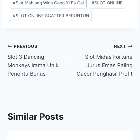
#
Slot Mahjong Wins Gong Xi Fa Cai
#
SLOT ONLINE
#
SLOT ONLINE SCATTER BERUNTUN
Post
PREVIOUS
NEXT
Slot 3 Dancing
Slot Midas Fortune
navigation
Monkeys Irama Unik
Jurus Emas Paling
Penentu Bonus
Gacor Penghasil Profit
Similar Posts