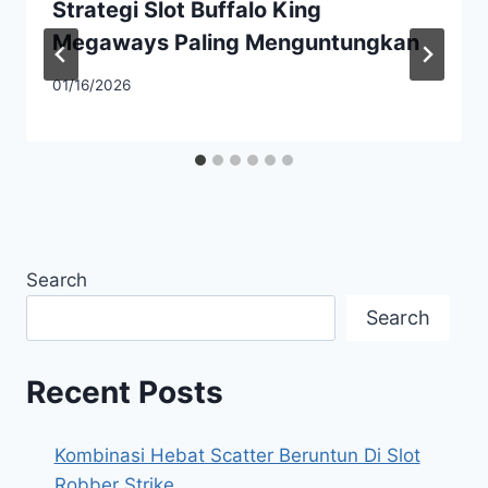
Strategi Slot Buffalo King
Megaways Paling Menguntungkan
01/16/2026
Search
Search
Recent Posts
Kombinasi Hebat Scatter Beruntun Di Slot
Robber Strike