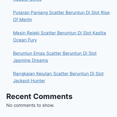
Putaran Panjang Scatter Beruntun Di Slot Rise
Of Merlin
Mesin Rejeki Scatter Beruntun Di Slot Kadita
Ocean Fury
Beruntun Emas Scatter Beruntun Di Slot
Jasmine Dreams
Rangkaian Kejutan Scatter Beruntun Di Slot
Jackpot Hunter
Recent Comments
No comments to show.