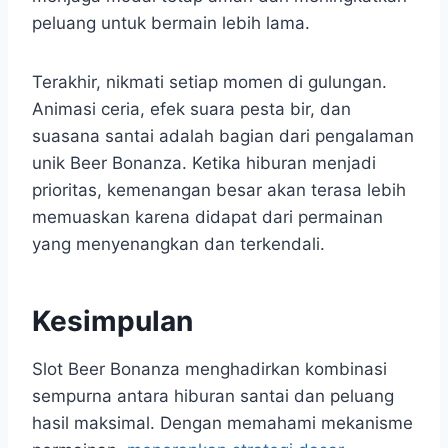
peluang untuk bermain lebih lama.
Terakhir, nikmati setiap momen di gulungan.
Animasi ceria, efek suara pesta bir, dan
suasana santai adalah bagian dari pengalaman
unik Beer Bonanza. Ketika hiburan menjadi
prioritas, kemenangan besar akan terasa lebih
memuaskan karena didapat dari permainan
yang menyenangkan dan terkendali.
Kesimpulan
Slot Beer Bonanza menghadirkan kombinasi
sempurna antara hiburan santai dan peluang
hasil maksimal. Dengan memahami mekanisme