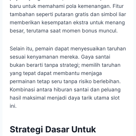
baru untuk memahami pola kemenangan. Fitur
tambahan seperti putaran gratis dan simbol liar
memberikan kesempatan ekstra untuk menang
besar, terutama saat momen bonus muncul.
Selain itu, pemain dapat menyesuaikan taruhan
sesuai kenyamanan mereka. Gaya santai
bukan berarti tanpa strategi; memilih taruhan
yang tepat dapat membantu menjaga
permainan tetap seru tanpa risiko berlebihan.
Kombinasi antara hiburan santai dan peluang
hasil maksimal menjadi daya tarik utama slot
ini.
Strategi Dasar Untuk