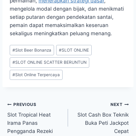
permainan,
menerapkan strategi dasar
,
mengelola modal dengan bijak, dan menikmati
setiap putaran dengan pendekatan santai,
pemain dapat memaksimalkan keseruan
sekaligus meningkatkan peluang menang.
Post
#
Slot Beer Bonanza
#
SLOT ONLINE
Tags:
#
SLOT ONLINE SCATTER BERUNTUN
#
Slot Online Terpercaya
Post
PREVIOUS
NEXT
Slot Tropical Heat
Slot Cash Box Teknik
navigation
Irama Panas
Buka Peti Jackpot
Pengganda Rezeki
Cepat