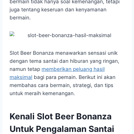
bermain tidak hanya soal kemenangan, tetapi
s
b
e
g
e
e
juga tentang keseruan dan kenyamanan
A
o
n
r
bermain.
p
o
g
a
p
k
e
m
r
Slot Beer Bonanza menawarkan sensasi unik
dengan tema santai dan hiburan yang ringan,
namun tetap
memberikan peluang hasil
maksimal
bagi para pemain. Berikut ini akan
membahas cara bermain, strategi, dan tips
untuk meraih kemenangan.
Kenali Slot Beer Bonanza
Untuk Pengalaman Santai