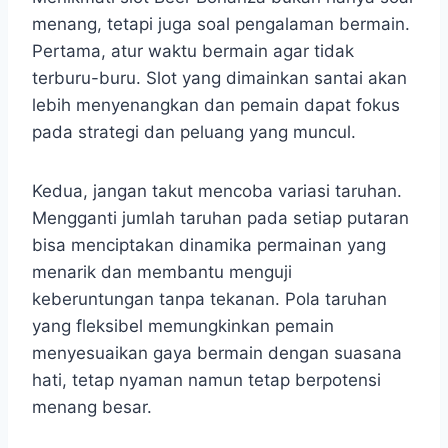
menang, tetapi juga soal pengalaman bermain.
Pertama, atur waktu bermain agar tidak
terburu-buru. Slot yang dimainkan santai akan
lebih menyenangkan dan pemain dapat fokus
pada strategi dan peluang yang muncul.
Kedua, jangan takut mencoba variasi taruhan.
Mengganti jumlah taruhan pada setiap putaran
bisa menciptakan dinamika permainan yang
menarik dan membantu menguji
keberuntungan tanpa tekanan. Pola taruhan
yang fleksibel memungkinkan pemain
menyesuaikan gaya bermain dengan suasana
hati, tetap nyaman namun tetap berpotensi
menang besar.