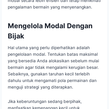
modal secara lebih efisien dan tetap menikmati
pengalaman bermain yang menyenangkan.
Mengelola Modal Dengan
Bijak
Hal utama yang perlu diperhatikan adalah
pengelolaan modal. Tentukan batas maksimal
yang bersedia Anda alokasikan sebelum mulai
bermain agar tidak mengalami kerugian besar.
Sebaiknya, gunakan taruhan kecil terlebih
dahulu untuk mengamati pola permainan dan
menguji strategi yang diterapkan.
Jika keberuntungan sedang berpihak,
manfaatkan kemenangan kecil untuk