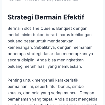
Strategi Bermain Efektif
Bermain slot The Queens Banquet dengan
modal minim bukan berarti harus kehilangan
peluang besar untuk mendapatkan
kemenangan. Sebaliknya, dengan memahami
beberapa strategi dasar dan menerapkannya
secara disiplin, Anda bisa meningkatkan
peluang meraih hasil yang memuaskan.
Penting untuk mengenali karakteristik
permainan ini, seperti fitur bonus, simbol
khusus, dan pola yang sering muncul. Dengan
pemahaman yang tepat, Anda dapat mengelola