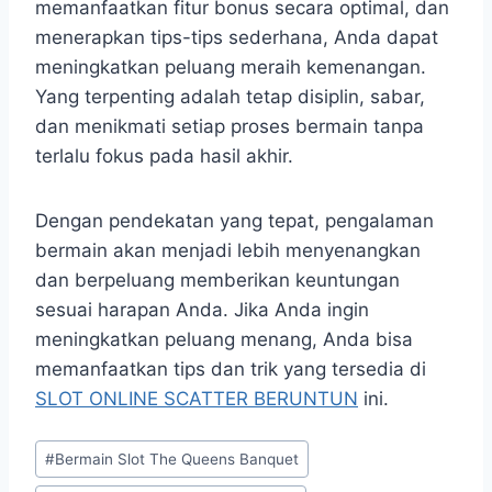
memanfaatkan fitur bonus secara optimal, dan
menerapkan tips-tips sederhana, Anda dapat
meningkatkan peluang meraih kemenangan.
Yang terpenting adalah tetap disiplin, sabar,
dan menikmati setiap proses bermain tanpa
terlalu fokus pada hasil akhir.
Dengan pendekatan yang tepat, pengalaman
bermain akan menjadi lebih menyenangkan
dan berpeluang memberikan keuntungan
sesuai harapan Anda. Jika Anda ingin
meningkatkan peluang menang, Anda bisa
memanfaatkan tips dan trik yang tersedia di
SLOT ONLINE SCATTER BERUNTUN
ini.
Post
#
Bermain Slot The Queens Banquet
Tags: