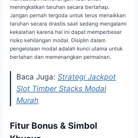
meningkatkan taruhan secara bertahap.
Jangan pernah tergoda untuk terus menaikkan
taruhan secara drastis saat sedang mengalami
kekalahan karena hal ini dapat memperbesar
risiko kehilangan modal. Disiplin dalam
pengelolaan modal adalah kunci utama untuk
bertahan dan memenangkan permainan.
Baca Juga:
Strategi Jackpot
Slot Timber Stacks Modal
Murah
Fitur Bonus & Simbol