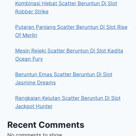
Kombinasi Hebat Scatter Beruntun Di Slot
Robber Strike
Putaran Panjang Scatter Beruntun Di Slot Rise
Of Merlin
Mesin Rejeki Scatter Beruntun Di Slot Kadita
Ocean Fury
Beruntun Emas Scatter Beruntun Di Slot
Jasmine Dreams
Rangkaian Kejutan Scatter Beruntun Di Slot
Jackpot Hunter
Recent Comments
No comments to show.