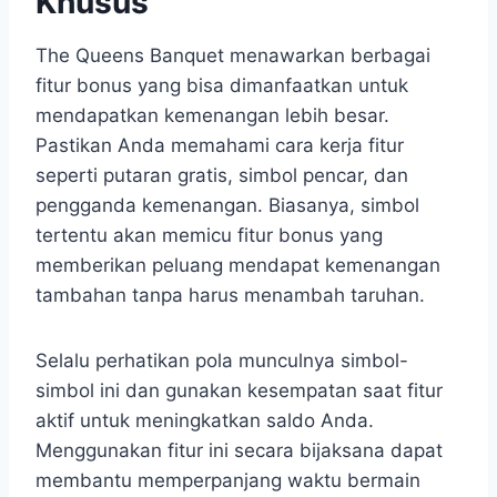
Khusus
The Queens Banquet menawarkan berbagai
fitur bonus yang bisa dimanfaatkan untuk
mendapatkan kemenangan lebih besar.
Pastikan Anda memahami cara kerja fitur
seperti putaran gratis, simbol pencar, dan
pengganda kemenangan. Biasanya, simbol
tertentu akan memicu fitur bonus yang
memberikan peluang mendapat kemenangan
tambahan tanpa harus menambah taruhan.
Selalu perhatikan pola munculnya simbol-
simbol ini dan gunakan kesempatan saat fitur
aktif untuk meningkatkan saldo Anda.
Menggunakan fitur ini secara bijaksana dapat
membantu memperpanjang waktu bermain