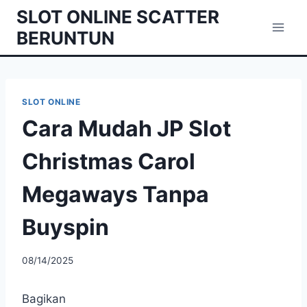
Skip
SLOT ONLINE SCATTER
to
BERUNTUN
content
SLOT ONLINE
Cara Mudah JP Slot
Christmas Carol
Megaways Tanpa
Buyspin
08/14/2025
Bagikan