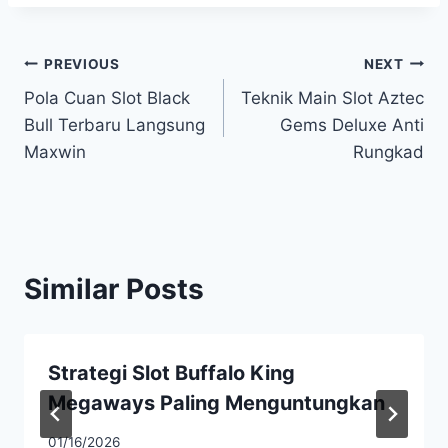
Post
PREVIOUS
NEXT
Pola Cuan Slot Black
Teknik Main Slot Aztec
navigation
Bull Terbaru Langsung
Gems Deluxe Anti
Maxwin
Rungkad
Similar Posts
Strategi Slot Buffalo King
Megaways Paling Menguntungkan
01/16/2026