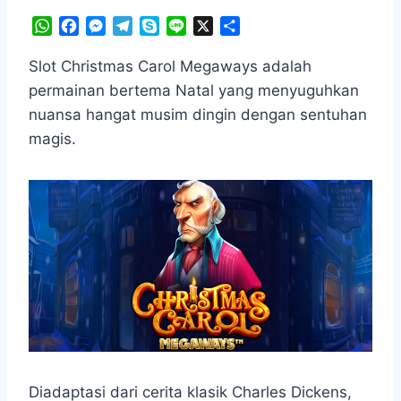
W
F
M
T
S
L
X
S
h
a
e
e
k
i
h
a
c
s
l
y
n
a
Slot Christmas Carol Megaways adalah
t
e
s
e
p
e
r
permainan bertema Natal yang menyuguhkan
s
b
e
g
e
e
nuansa hangat musim dingin dengan sentuhan
A
o
n
r
magis.
p
o
g
a
p
k
e
m
r
Diadaptasi dari cerita klasik Charles Dickens,