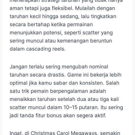
menerapkan strategi taruhan yang tidak hanya
aman tetapi juga fleksibel. Mulailah dengan
taruhan kecil hingga sedang, lalu tingkatkan
secara bertahap ketika permainan
menunjukkan potensi, seperti scatter yang
sering muncul atau kemenangan beruntun
dalam cascading reels.
Jangan terlalu sering mengubah nominal
taruhan secara drastis. Game ini bekerja lebih
optimal jika kamu sabar dan konsisten. Salah
satu trik pemain berpengalaman adalah
menaikkan taruhan setelah dua atau tiga kali
scatter muncul dalam 10–15 putaran. Itu sering
jadi tanda fitur bonus akan segera aktif.
Ingat, di Christmas Carol Megaways, semakin