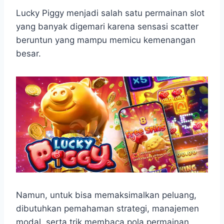
h
a
e
e
k
i
h
a
c
s
l
y
n
a
Lucky Piggy menjadi salah satu permainan slot
t
e
s
e
p
e
r
yang banyak digemari karena sensasi scatter
s
b
e
g
e
e
beruntun yang mampu memicu kemenangan
A
o
n
r
besar.
p
o
g
a
p
k
e
m
r
Namun, untuk bisa memaksimalkan peluang,
dibutuhkan pemahaman strategi, manajemen
modal, serta trik membaca pola permainan.