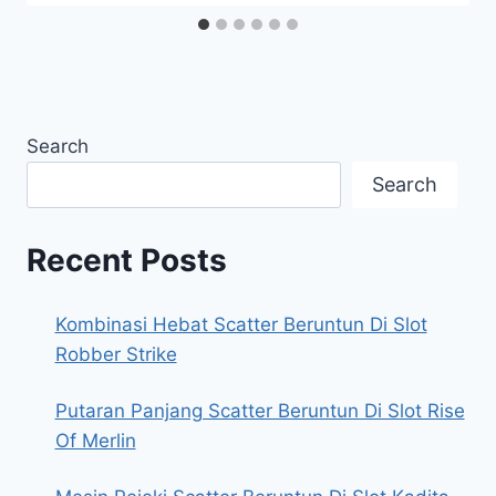
Search
Search
Recent Posts
Kombinasi Hebat Scatter Beruntun Di Slot
Robber Strike
Putaran Panjang Scatter Beruntun Di Slot Rise
Of Merlin