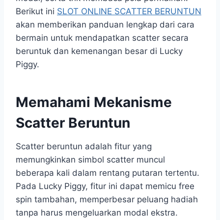
Berikut ini
SLOT ONLINE SCATTER BERUNTUN
akan memberikan panduan lengkap dari cara
bermain untuk mendapatkan scatter secara
beruntuk dan kemenangan besar di Lucky
Piggy.
Memahami Mekanisme
Scatter Beruntun
Scatter beruntun adalah fitur yang
memungkinkan simbol scatter muncul
beberapa kali dalam rentang putaran tertentu.
Pada Lucky Piggy, fitur ini dapat memicu free
spin tambahan, memperbesar peluang hadiah
tanpa harus mengeluarkan modal ekstra.