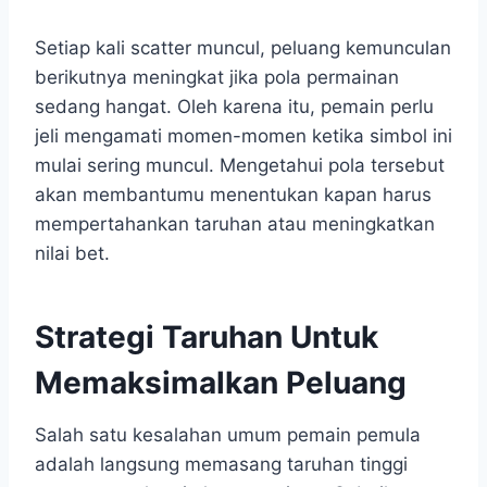
Setiap kali scatter muncul, peluang kemunculan
berikutnya meningkat jika pola permainan
sedang hangat. Oleh karena itu, pemain perlu
jeli mengamati momen-momen ketika simbol ini
mulai sering muncul. Mengetahui pola tersebut
akan membantumu menentukan kapan harus
mempertahankan taruhan atau meningkatkan
nilai bet.
Strategi Taruhan Untuk
Memaksimalkan Peluang
Salah satu kesalahan umum pemain pemula
adalah langsung memasang taruhan tinggi