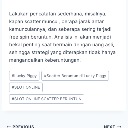
Lakukan pencatatan sederhana, misalnya,
kapan scatter muncul, berapa jarak antar
kemunculannya, dan seberapa sering terjadi
free spin beruntun. Analisis ini akan menjadi
bekal penting saat bermain dengan uang asli,
sehingga strategi yang diterapkan tidak hanya
mengandalkan keberuntungan.
Post
#
Lucky Piggy
#
Scatter Beruntun di Lucky Piggy
Tags:
#
SLOT ONLINE
#
SLOT ONLINE SCATTER BERUNTUN
PREVIOUS
NEXT