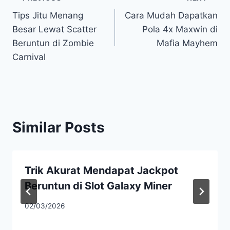
Post
Tips Jitu Menang
Cara Mudah Dapatkan
navigation
Besar Lewat Scatter
Pola 4x Maxwin di
Beruntun di Zombie
Mafia Mayhem
Carnival
Similar Posts
Trik Akurat Mendapat Jackpot
Beruntun di Slot Galaxy Miner
02/03/2026