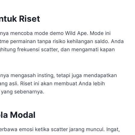
tuk Riset
iknya mencoba mode demo Wild Ape. Mode ini
e permainan tanpa risiko kehilangan saldo. Anda
ghitung frekuensi scatter, dan mengamati kapan
nya mengasah insting, tetapi juga mendapatkan
g asli. Riset ini akan membuat Anda lebih
 yang sebenarnya.
ola Modal
bawa emosi ketika scatter jarang muncul. Ingat,