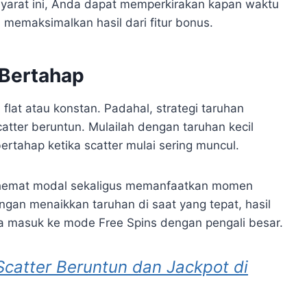
yarat ini, Anda dapat memperkirakan kapan waktu
memaksimalkan hasil dari fitur bonus.
 Bertahap
lat atau konstan. Padahal, strategi taruhan
tter beruntun. Mulailah dengan taruhan kecil
bertahap ketika scatter mulai sering muncul.
ghemat modal sekaligus memanfaatkan momen
ngan menaikkan taruhan di saat yang tepat, hasil
ika masuk ke mode Free Spins dengan pengali besar.
 Scatter Beruntun dan Jackpot di