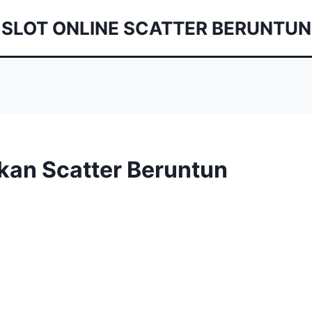
SLOT ONLINE SCATTER BERUNTUN
an Scatter Beruntun