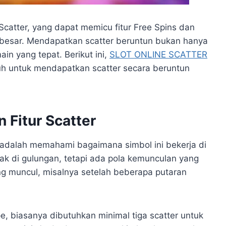
Scatter, yang dapat memicu fitur Free Spins dan
besar. Mendapatkan scatter beruntun bukan hanya
ain yang tepat. Berikut ini,
SLOT ONLINE SCATTER
 untuk mendapatkan scatter secara beruntun
 Fitur Scatter
dalah memahami bagaimana simbol ini bekerja di
ak di gulungan, tetapi ada pola kemunculan yang
ring muncul, misalnya setelah beberapa putaran
pe, biasanya dibutuhkan minimal tiga scatter untuk