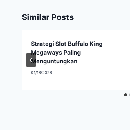
Similar Posts
Strategi Slot Buffalo King
Megaways Paling
Menguntungkan
01/16/2026