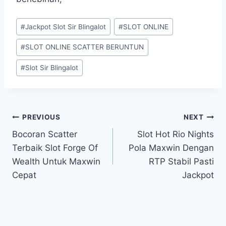
Post
#
Jackpot Slot Sir Blingalot
#
SLOT ONLINE
Tags:
#
SLOT ONLINE SCATTER BERUNTUN
#
Slot Sir Blingalot
Post
PREVIOUS
NEXT
Bocoran Scatter
Slot Hot Rio Nights
navigation
Terbaik Slot Forge Of
Pola Maxwin Dengan
Wealth Untuk Maxwin
RTP Stabil Pasti
Cepat
Jackpot