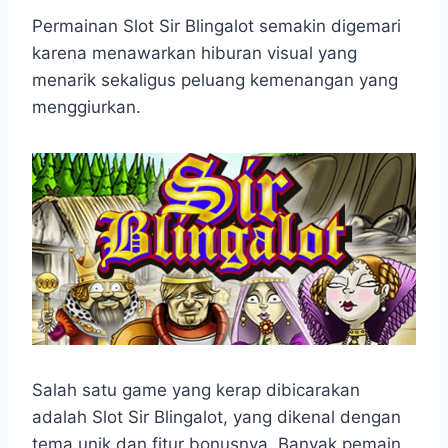
h
a
e
e
k
i
h
a
c
s
l
y
n
a
Permainan Slot Sir Blingalot semakin digemari
t
e
s
e
p
e
r
karena menawarkan hiburan visual yang
s
b
e
g
e
e
menarik sekaligus peluang kemenangan yang
A
o
n
r
menggiurkan.
p
o
g
a
p
k
e
m
r
Salah satu game yang kerap dibicarakan
adalah Slot Sir Blingalot, yang dikenal dengan
tema unik dan fitur bonusnya. Banyak pemain