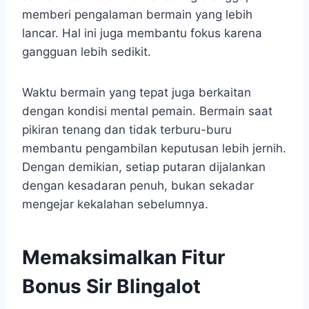
memberi pengalaman bermain yang lebih
lancar. Hal ini juga membantu fokus karena
gangguan lebih sedikit.
Waktu bermain yang tepat juga berkaitan
dengan kondisi mental pemain. Bermain saat
pikiran tenang dan tidak terburu-buru
membantu pengambilan keputusan lebih jernih.
Dengan demikian, setiap putaran dijalankan
dengan kesadaran penuh, bukan sekadar
mengejar kekalahan sebelumnya.
Memaksimalkan Fitur
Bonus Sir Blingalot