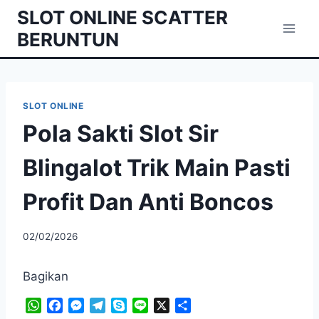
Skip
SLOT ONLINE SCATTER
to
BERUNTUN
content
SLOT ONLINE
Pola Sakti Slot Sir
Blingalot Trik Main Pasti
Profit Dan Anti Boncos
02/02/2026
Bagikan
W
F
M
T
S
L
X
S