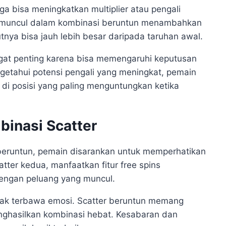
uga bisa meningkatkan multiplier atau pengali
 muncul dalam kombinasi beruntun menambahkan
utnya bisa jauh lebih besar daripada taruhan awal.
gat penting karena bisa memengaruhi keputusan
getahui potensi pengali yang meningkat, pemain
di posisi yang paling menguntungkan ketika
inasi Scatter
beruntun, pemain disarankan untuk memperhatikan
atter kedua, manfaatkan fitur free spins
dengan peluang yang muncul.
tidak terbawa emosi. Scatter beruntun memang
enghasilkan kombinasi hebat. Kesabaran dan