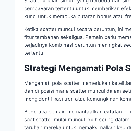
Scatter adalah simbol yang berbeda dari simb
pembayaran tertentu untuk memberikan efek.
kunci untuk membuka putaran bonus atau fre
Ketika scatter muncul secara beruntun, ini
fitur tambahan sekaligus. Pemain perlu mema
terjadinya kombinasi beruntun meningkat sedi
tertentu.
Strategi Mengamati Pola S
Mengamati pola scatter memerlukan keteliti
dan di posisi mana scatter muncul dalam seti
mengidentifikasi tren atau kemungkinan kemu
Beberapa pemain memanfaatkan catatan ini 
saat scatter mulai muncul lebih sering da
taruhan mereka untuk memaksimalkan keuntu