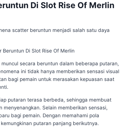
runtun Di Slot Rise Of Merlin
omena scatter beruntun menjadi salah satu daya
us muncul secara beruntun dalam beberapa putaran,
enomena ini tidak hanya memberikan sensasi visual
tan bagi pemain untuk merasakan kepuasan saat
nti.
etiap putaran terasa berbeda, sehingga membuat
an menyenangkan. Selain memberikan sensasi,
i baru bagi pemain. Dengan memahami pola
 kemungkinan putaran panjang berikutnya.