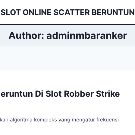
SLOT ONLINE SCATTER BERUNTUN
Author: adminmbaranker
eruntun Di Slot Robber Strike
kan algoritma kompleks yang mengatur frekuensi