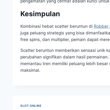
pengamatan yang cermat adalah kunci untuk m
Kesimpulan
Kombinasi hebat scatter beruntun di
Robber 
juga peluang strategis yang bisa dimanfaa
free spins, dan multiplier, pemain dapat mer
Scatter beruntun memberikan sensasi unik
perubahan signifikan dalam hasil permainan.
memantau tren memiliki peluang lebih besar
maksimal.
SLOT ONLINE