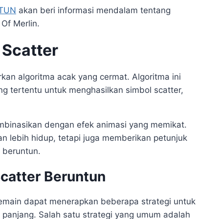
NTUN
akan beri informasi mendalam tentang
 Of Merlin.
Scatter
kan algoritma acak yang cermat. Algoritma ini
ng tertentu untuk menghasilkan simbol scatter,
kombinasikan dengan efek animasi yang memikat.
an lebih hidup, tetapi juga memberikan petunjuk
 beruntun.
catter Beruntun
pemain dapat menerapkan beberapa strategi untuk
panjang. Salah satu strategi yang umum adalah