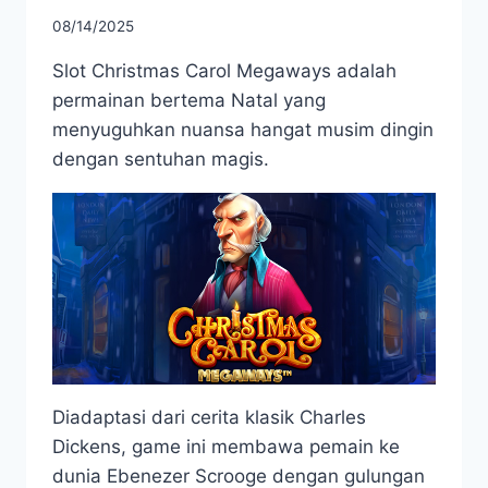
08/14/2025
Slot Christmas Carol Megaways adalah
permainan bertema Natal yang
menyuguhkan nuansa hangat musim dingin
dengan sentuhan magis.
Diadaptasi dari cerita klasik Charles
Dickens, game ini membawa pemain ke
dunia Ebenezer Scrooge dengan gulungan