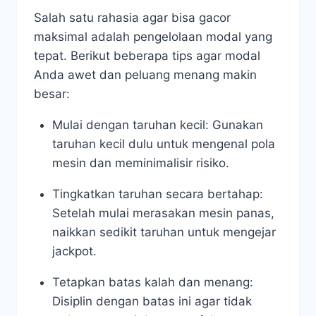
Salah satu rahasia agar bisa gacor
maksimal adalah pengelolaan modal yang
tepat. Berikut beberapa tips agar modal
Anda awet dan peluang menang makin
besar:
Mulai dengan taruhan kecil: Gunakan
taruhan kecil dulu untuk mengenal pola
mesin dan meminimalisir risiko.
Tingkatkan taruhan secara bertahap:
Setelah mulai merasakan mesin panas,
naikkan sedikit taruhan untuk mengejar
jackpot.
Tetapkan batas kalah dan menang:
Disiplin dengan batas ini agar tidak