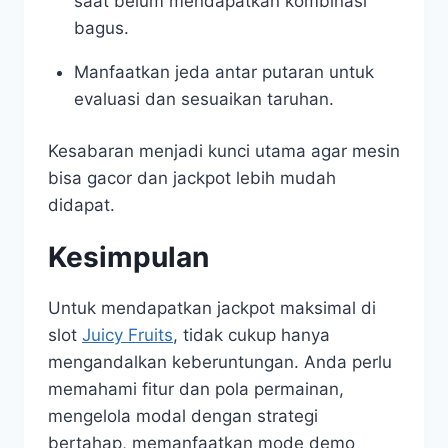
saat belum mendapatkan kombinasi
bagus.
Manfaatkan jeda antar putaran untuk
evaluasi dan sesuaikan taruhan.
Kesabaran menjadi kunci utama agar mesin
bisa gacor dan jackpot lebih mudah
didapat.
Kesimpulan
Untuk mendapatkan jackpot maksimal di
slot
Juicy Fruits
, tidak cukup hanya
mengandalkan keberuntungan. Anda perlu
memahami fitur dan pola permainan,
mengelola modal dengan strategi
bertahap, memanfaatkan mode demo