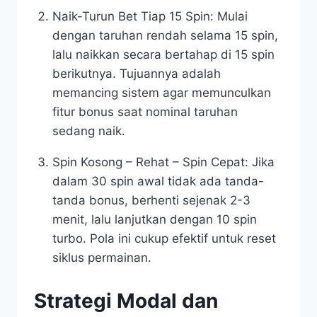
Naik-Turun Bet Tiap 15 Spin: Mulai
dengan taruhan rendah selama 15 spin,
lalu naikkan secara bertahap di 15 spin
berikutnya. Tujuannya adalah
memancing sistem agar memunculkan
fitur bonus saat nominal taruhan
sedang naik.
Spin Kosong – Rehat – Spin Cepat: Jika
dalam 30 spin awal tidak ada tanda-
tanda bonus, berhenti sejenak 2-3
menit, lalu lanjutkan dengan 10 spin
turbo. Pola ini cukup efektif untuk reset
siklus permainan.
Strategi Modal dan