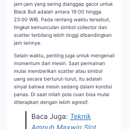
jam-jam yang sering dianggap gacor untuk
Black Bull adalah antara 19:00 hingga
23:00 WIB. Pada rentang waktu tersebut,
tingkat kemunculan simbol collector dan
scatter terbilang lebih tinggi dibandingkan
jam lainnya.
Selain waktu, penting juga untuk mengenali
momentum dari mesin. Saat permainan
mulai memberikan scatter atau simbol
uang secara berturut-turut, itu adalah
sinyal bahwa mesin sedang dalam kondisi
panas. Di saat inilah pola cuan bisa mulai
diterapkan dengan lebih agresif.
Baca Juga:
Teknik
Ampuh Maxwin Slot