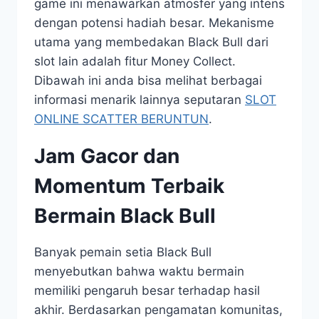
game ini menawarkan atmosfer yang intens
dengan potensi hadiah besar. Mekanisme
utama yang membedakan Black Bull dari
slot lain adalah fitur Money Collect.
Dibawah ini anda bisa melihat berbagai
informasi menarik lainnya seputaran
SLOT
ONLINE SCATTER BERUNTUN
.
Jam Gacor dan
Momentum Terbaik
Bermain Black Bull
Banyak pemain setia Black Bull
menyebutkan bahwa waktu bermain
memiliki pengaruh besar terhadap hasil
akhir. Berdasarkan pengamatan komunitas,