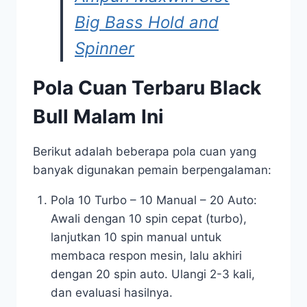
Big Bass Hold and
Spinner
Pola Cuan Terbaru Black
Bull Malam Ini
Berikut adalah beberapa pola cuan yang
banyak digunakan pemain berpengalaman:
Pola 10 Turbo – 10 Manual – 20 Auto:
Awali dengan 10 spin cepat (turbo),
lanjutkan 10 spin manual untuk
membaca respon mesin, lalu akhiri
dengan 20 spin auto. Ulangi 2-3 kali,
dan evaluasi hasilnya.