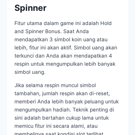
Spinner
Fitur utama dalam game ini adalah Hold
and Spinner Bonus. Saat Anda
mendapatkan 3 simbol koin uang atau
lebih, fitur ini akan aktif. Simbol uang akan
terkunci dan Anda akan mendapatkan 4
respin untuk mengumpulkan lebih banyak
simbol uang.
Jika selama respin muncul simbol
tambahan, jumlah respin akan di-reset,
memberi Anda lebih banyak peluang untuk
mengumpulkan hadiah. Teknik penting di
sini adalah bertahan cukup lama untuk
memicu fitur ini secara alami, atau
membelinya saat kondisi slot terlihat