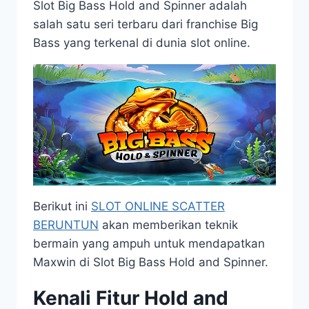
Slot Big Bass Hold and Spinner adalah
salah satu seri terbaru dari franchise Big
Bass yang terkenal di dunia slot online.
Berikut ini
SLOT ONLINE SCATTER
BERUNTUN
akan memberikan teknik
bermain yang ampuh untuk mendapatkan
Maxwin di Slot Big Bass Hold and Spinner.
Kenali Fitur Hold and