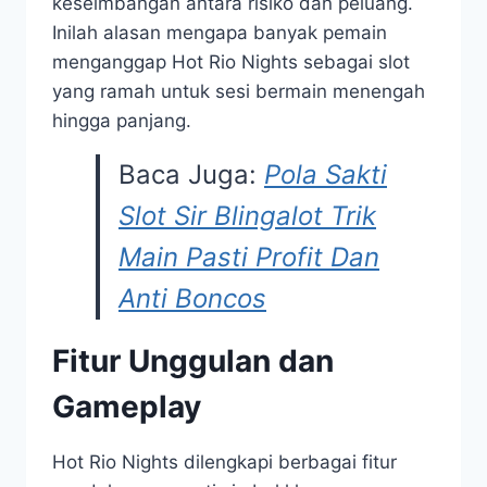
keseimbangan antara risiko dan peluang.
Inilah alasan mengapa banyak pemain
menganggap Hot Rio Nights sebagai slot
yang ramah untuk sesi bermain menengah
hingga panjang.
Baca Juga:
Pola Sakti
Slot Sir Blingalot Trik
Main Pasti Profit Dan
Anti Boncos
Fitur Unggulan dan
Gameplay
Hot Rio Nights dilengkapi berbagai fitur