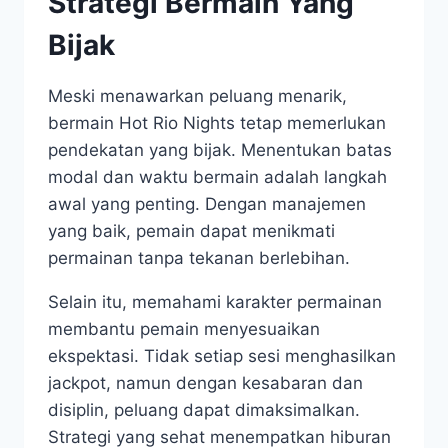
Strategi Bermain Yang
Bijak
Meski menawarkan peluang menarik,
bermain Hot Rio Nights tetap memerlukan
pendekatan yang bijak. Menentukan batas
modal dan waktu bermain adalah langkah
awal yang penting. Dengan manajemen
yang baik, pemain dapat menikmati
permainan tanpa tekanan berlebihan.
Selain itu, memahami karakter permainan
membantu pemain menyesuaikan
ekspektasi. Tidak setiap sesi menghasilkan
jackpot, namun dengan kesabaran dan
disiplin, peluang dapat dimaksimalkan.
Strategi yang sehat menempatkan hiburan