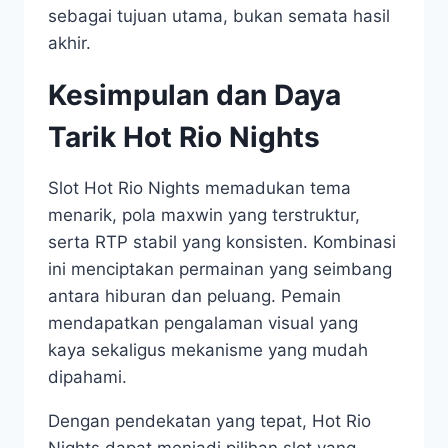
sebagai tujuan utama, bukan semata hasil
akhir.
Kesimpulan dan Daya
Tarik Hot Rio Nights
Slot Hot Rio Nights memadukan tema
menarik, pola maxwin yang terstruktur,
serta RTP stabil yang konsisten. Kombinasi
ini menciptakan permainan yang seimbang
antara hiburan dan peluang. Pemain
mendapatkan pengalaman visual yang
kaya sekaligus mekanisme yang mudah
dipahami.
Dengan pendekatan yang tepat, Hot Rio