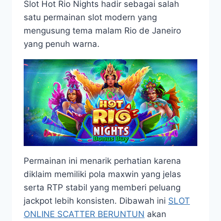
Slot Hot Rio Nights hadir sebagai salah
satu permainan slot modern yang
mengusung tema malam Rio de Janeiro
yang penuh warna.
Permainan ini menarik perhatian karena
diklaim memiliki pola maxwin yang jelas
serta RTP stabil yang memberi peluang
jackpot lebih konsisten. Dibawah ini
SLOT
ONLINE SCATTER BERUNTUN
akan