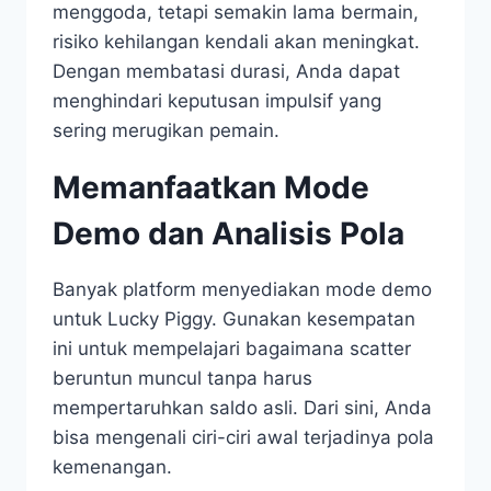
menggoda, tetapi semakin lama bermain,
risiko kehilangan kendali akan meningkat.
Dengan membatasi durasi, Anda dapat
menghindari keputusan impulsif yang
sering merugikan pemain.
Memanfaatkan Mode
Demo dan Analisis Pola
Banyak platform menyediakan mode demo
untuk Lucky Piggy. Gunakan kesempatan
ini untuk mempelajari bagaimana scatter
beruntun muncul tanpa harus
mempertaruhkan saldo asli. Dari sini, Anda
bisa mengenali ciri-ciri awal terjadinya pola
kemenangan.