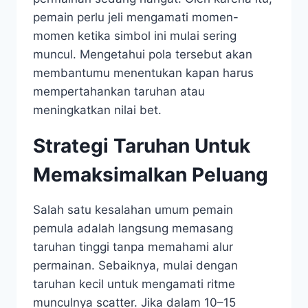
pemain perlu jeli mengamati momen-
momen ketika simbol ini mulai sering
muncul. Mengetahui pola tersebut akan
membantumu menentukan kapan harus
mempertahankan taruhan atau
meningkatkan nilai bet.
Strategi Taruhan Untuk
Memaksimalkan Peluang
Salah satu kesalahan umum pemain
pemula adalah langsung memasang
taruhan tinggi tanpa memahami alur
permainan. Sebaiknya, mulai dengan
taruhan kecil untuk mengamati ritme
munculnya scatter. Jika dalam 10–15