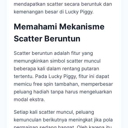
mendapatkan scatter secara beruntuk dan
kemenangan besar di Lucky Piggy.
Memahami Mekanisme
Scatter Beruntun
Scatter beruntun adalah fitur yang
memungkinkan simbol scatter muncul
beberapa kali dalam rentang putaran
tertentu. Pada Lucky Piggy, fitur ini dapat
memicu free spin tambahan, memperbesar
peluang hadiah tanpa harus mengeluarkan
modal ekstra.
Setiap kali scatter muncul, peluang
kemunculan berikutnya meningkat jika pola
permainan sedang hangat. Oleh karena itu,