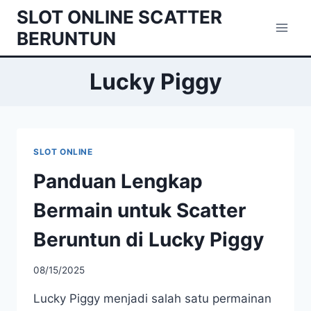
Skip
SLOT ONLINE SCATTER
to
BERUNTUN
content
Lucky Piggy
SLOT ONLINE
Panduan Lengkap
Bermain untuk Scatter
Beruntun di Lucky Piggy
08/15/2025
Lucky Piggy menjadi salah satu permainan