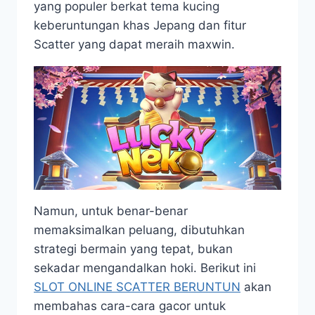
yang populer berkat tema kucing
keberuntungan khas Jepang dan fitur
Scatter yang dapat meraih maxwin.
Namun, untuk benar-benar
memaksimalkan peluang, dibutuhkan
strategi bermain yang tepat, bukan
sekadar mengandalkan hoki. Berikut ini
SLOT ONLINE SCATTER BERUNTUN
akan
membahas cara-cara gacor untuk