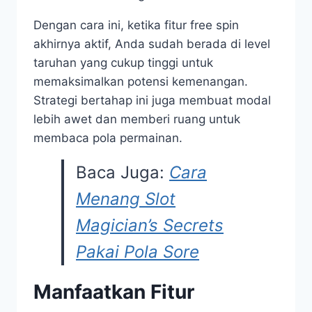
Dengan cara ini, ketika fitur free spin
akhirnya aktif, Anda sudah berada di level
taruhan yang cukup tinggi untuk
memaksimalkan potensi kemenangan.
Strategi bertahap ini juga membuat modal
lebih awet dan memberi ruang untuk
membaca pola permainan.
Baca Juga:
Cara
Menang Slot
Magician’s Secrets
Pakai Pola Sore
Manfaatkan Fitur