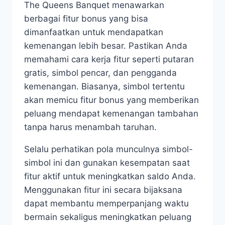
The Queens Banquet menawarkan
berbagai fitur bonus yang bisa
dimanfaatkan untuk mendapatkan
kemenangan lebih besar. Pastikan Anda
memahami cara kerja fitur seperti putaran
gratis, simbol pencar, dan pengganda
kemenangan. Biasanya, simbol tertentu
akan memicu fitur bonus yang memberikan
peluang mendapat kemenangan tambahan
tanpa harus menambah taruhan.
Selalu perhatikan pola munculnya simbol-
simbol ini dan gunakan kesempatan saat
fitur aktif untuk meningkatkan saldo Anda.
Menggunakan fitur ini secara bijaksana
dapat membantu memperpanjang waktu
bermain sekaligus meningkatkan peluang