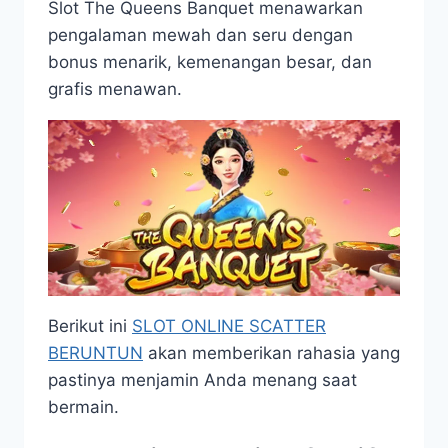
Slot The Queens Banquet menawarkan
pengalaman mewah dan seru dengan
bonus menarik, kemenangan besar, dan
grafis menawan.
Berikut ini
SLOT ONLINE SCATTER
BERUNTUN
akan memberikan rahasia yang
pastinya menjamin Anda menang saat
bermain.