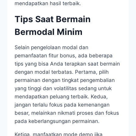
mendapatkan hasil terbaik.
Tips Saat Bermain
Bermodal Minim
Selain pengelolaan modal dan
pemanfaatan fitur bonus, ada beberapa
tips yang bisa Anda terapkan saat bermain
dengan modal terbatas. Pertama, pilih
permainan dengan tingkat pengembalian
yang tinggi dan volatilitas sedang untuk
mendapatkan peluang terbaik. Kedua,
jangan terlalu fokus pada kemenangan
besar, melainkan nikmati proses dan fokus
pada keberlangsungan permainan.
Ketiga, manfaatkan mode demo jika