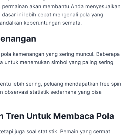
ilitas permainan akan membantu Anda menyesuaikan
asar ini lebih cepat mengenali pola yang
andalkan keberuntungan semata.
menangan
i pola kemenangan yang sering muncul. Beberapa
a untuk menemukan simbol yang paling sering
rtentu lebih sering, peluang mendapatkan free spin
an observasi statistik sederhana yang bisa
n Tren Untuk Membaca Pola
etapi juga soal statistik. Pemain yang cermat