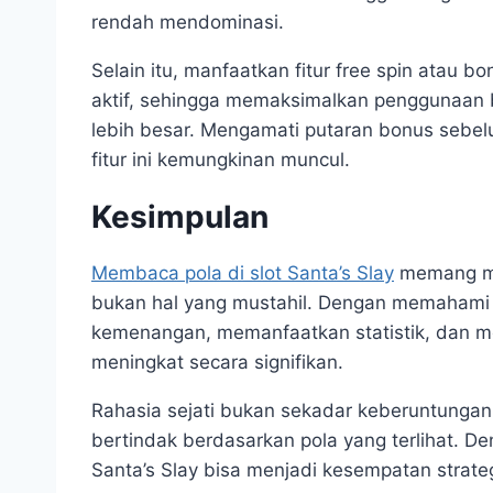
rendah mendominasi.
Selain itu, manfaatkan fitur free spin atau b
aktif, sehingga memaksimalkan penggunaan 
lebih besar. Mengamati putaran bonus seb
fitur ini kemungkinan muncul.
Kesimpulan
Membaca pola di slot Santa’s Slay
memang mem
bukan hal yang mustahil. Dengan memahami 
kemenangan, memanfaatkan statistik, dan me
meningkat secara signifikan.
Rahasia sejati bukan sekadar keberuntunga
bertindak berdasarkan pola yang terlihat. D
Santa’s Slay bisa menjadi kesempatan strate