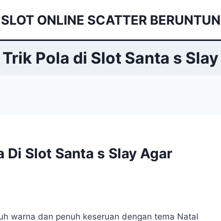
SLOT ONLINE SCATTER BERUNTUN
Trik Pola di Slot Santa s Slay
Di Slot Santa s Slay Agar
enuh warna dan penuh keseruan dengan tema Natal