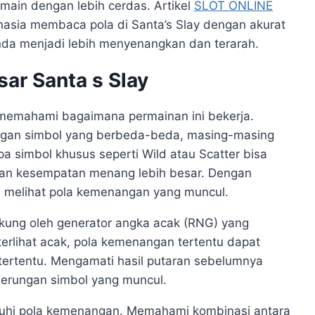
main dengan lebih cerdas. Artikel
SLOT ONLINE
asia membaca pola di Santa’s Slay dengan akurat
da menjadi lebih menyenangkan dan terarah.
r Santa s Slay
memahami bagaimana permainan ini bekerja.
engan simbol yang berbeda-beda, masing-masing
a simbol khusus seperti Wild atau Scatter bisa
kan kesempatan menang lebih besar. Dengan
h melihat pola kemenangan yang muncul.
idukung oleh generator angka acak (RNG) yang
terlihat acak, pola kemenangan tertentu dapat
i tertentu. Mengamati hasil putaran sebelumnya
rungan simbol yang muncul.
ruhi pola kemenangan. Memahami kombinasi antara