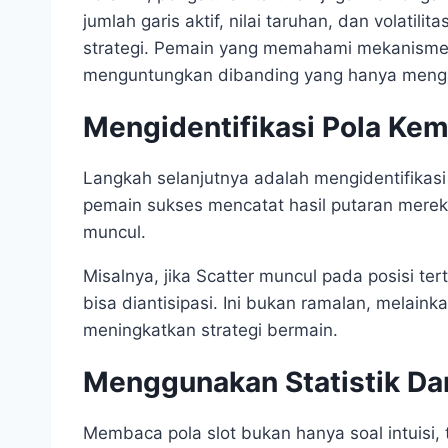
jumlah garis aktif, nilai taruhan, dan volat
strategi. Pemain yang memahami mekanisme d
menguntungkan dibanding yang hanya meng
Mengidentifikasi Pola Ke
Langkah selanjutnya adalah mengidentifikas
pemain sukses mencatat hasil putaran merek
muncul.
Misalnya, jika Scatter muncul pada posisi te
bisa diantisipasi. Ini bukan ramalan, melaink
meningkatkan strategi bermain.
Menggunakan Statistik Da
Membaca pola slot bukan hanya soal intuisi, t