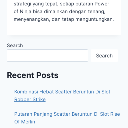
strategi yang tepat, setiap putaran Power
of Ninja bisa dimainkan dengan tenang,
menyenangkan, dan tetap menguntungkan.
Search
Search
Recent Posts
Kombinasi Hebat Scatter Beruntun Di Slot
Robber Strike
Putaran Panjang Scatter Beruntun Di Slot Rise
Of Merlin