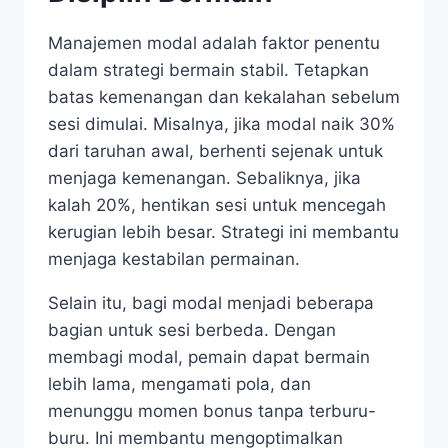
Manajemen modal adalah faktor penentu
dalam strategi bermain stabil. Tetapkan
batas kemenangan dan kekalahan sebelum
sesi dimulai. Misalnya, jika modal naik 30%
dari taruhan awal, berhenti sejenak untuk
menjaga kemenangan. Sebaliknya, jika
kalah 20%, hentikan sesi untuk mencegah
kerugian lebih besar. Strategi ini membantu
menjaga kestabilan permainan.
Selain itu, bagi modal menjadi beberapa
bagian untuk sesi berbeda. Dengan
membagi modal, pemain dapat bermain
lebih lama, mengamati pola, dan
menunggu momen bonus tanpa terburu-
buru. Ini membantu mengoptimalkan