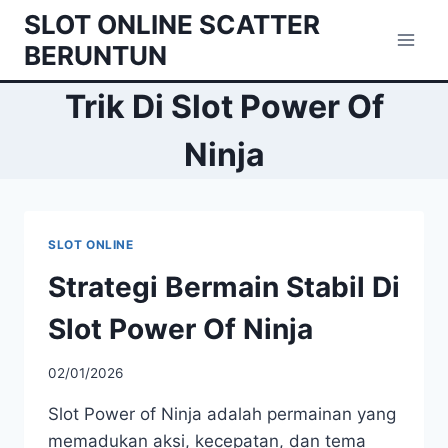
Skip
SLOT ONLINE SCATTER
to
BERUNTUN
content
Trik Di Slot Power Of
Ninja
SLOT ONLINE
Strategi Bermain Stabil Di
Slot Power Of Ninja
02/01/2026
Slot Power of Ninja adalah permainan yang
memadukan aksi, kecepatan, dan tema