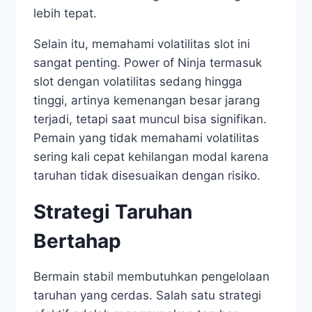
lebih tepat.
Selain itu, memahami volatilitas slot ini
sangat penting. Power of Ninja termasuk
slot dengan volatilitas sedang hingga
tinggi, artinya kemenangan besar jarang
terjadi, tetapi saat muncul bisa signifikan.
Pemain yang tidak memahami volatilitas
sering kali cepat kehilangan modal karena
taruhan tidak disesuaikan dengan risiko.
Strategi Taruhan
Bertahap
Bermain stabil membutuhkan pengelolaan
taruhan yang cerdas. Salah satu strategi