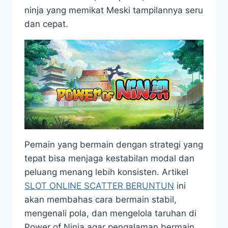
ninja yang memikat Meski tampilannya seru
dan cepat.
Pemain yang bermain dengan strategi yang
tepat bisa menjaga kestabilan modal dan
peluang menang lebih konsisten. Artikel
SLOT ONLINE SCATTER BERUNTUN
ini
akan membahas cara bermain stabil,
mengenali pola, dan mengelola taruhan di
Power of Ninja agar pengalaman bermain