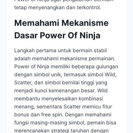
tetap menyenangkan dan terkontrol.
Memahami Mekanisme
Dasar Power Of Ninja
Langkah pertama untuk bermain stabil
adalah memahami mekanisme permainan.
Power of Ninja memiliki beberapa gulungan
dengan simbol unik, termasuk simbol Wild,
Scatter, dan simbol bernilai tinggi yang
menjadi kunci kemenangan besar. Wild
membantu menyelesaikan kombinasi
menang, sementara Scatter memicu fitur
bonus dan free spin. Dengan memahami
fungsi masing-masing simbol, pemain bisa
merencanakan strategi taruhan dengan