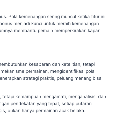
onus. Pola kemenangan sering muncul ketika fitur ini
bonus menjadi kunci untuk meraih kemenangan
elumnya membantu pemain memperkirakan kapan
butuhkan kesabaran dan ketelitian, tetapi
mekanisme permainan, mengidentifikasi pola
nerapkan strategi praktis, peluang menang bisa
n, tetapi kemampuan mengamati, menganalisis, dan
engan pendekatan yang tepat, setiap putaran
gis, bukan hanya permainan acak belaka.