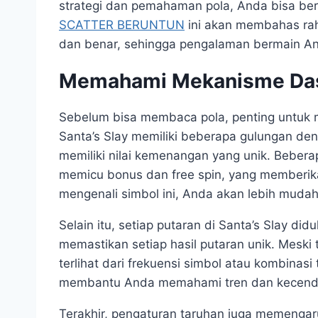
strategi dan pemahaman pola, Anda bisa ber
SCATTER BERUNTUN
ini akan membahas rah
dan benar, sehingga pengalaman bermain An
Memahami Mekanisme Dasa
Sebelum bisa membaca pola, penting untuk 
Santa’s Slay memiliki beberapa gulungan d
memiliki nilai kemenangan yang unik. Beberap
memicu bonus dan free spin, yang memberi
mengenali simbol ini, Anda akan lebih muda
Selain itu, setiap putaran di Santa’s Slay d
memastikan setiap hasil putaran unik. Meski 
terlihat dari frekuensi simbol atau kombinas
membantu Anda memahami tren dan kecende
Terakhir, pengaturan taruhan juga memenga