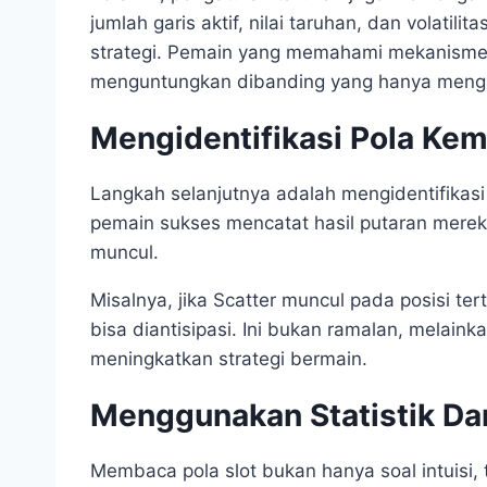
jumlah garis aktif, nilai taruhan, dan volat
strategi. Pemain yang memahami mekanisme d
menguntungkan dibanding yang hanya meng
Mengidentifikasi Pola Ke
Langkah selanjutnya adalah mengidentifikas
pemain sukses mencatat hasil putaran merek
muncul.
Misalnya, jika Scatter muncul pada posisi te
bisa diantisipasi. Ini bukan ramalan, melaink
meningkatkan strategi bermain.
Menggunakan Statistik Da
Membaca pola slot bukan hanya soal intuisi, t