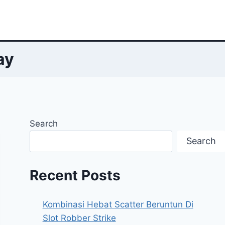
ay
Search
Search
Recent Posts
Kombinasi Hebat Scatter Beruntun Di
Slot Robber Strike