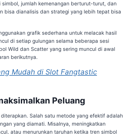
 simbol, jumlah kemenangan berturut-turut, dan
bisa dianalisis dan strategi yang lebih tepat bisa
ggunakan grafik sederhana untuk melacak hasil
cul di setiap gulungan selama beberapa sesi
bol Wild dan Scatter yang sering muncul di awal
aran berikutnya.
ng Mudah di Slot Fangtastic
emaksimalkan Peluang
 diterapkan. Salah satu metode yang efektif adalah
ngan yang diamati. Misalnya, meningkatkan
uncul, atau menurunkan taruhan ketika tren simbol