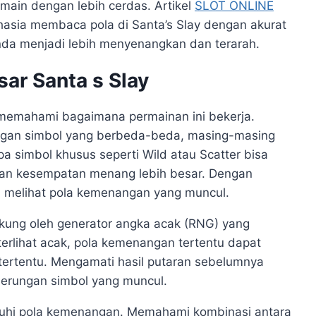
main dengan lebih cerdas. Artikel
SLOT ONLINE
asia membaca pola di Santa’s Slay dengan akurat
da menjadi lebih menyenangkan dan terarah.
r Santa s Slay
memahami bagaimana permainan ini bekerja.
engan simbol yang berbeda-beda, masing-masing
a simbol khusus seperti Wild atau Scatter bisa
kan kesempatan menang lebih besar. Dengan
h melihat pola kemenangan yang muncul.
idukung oleh generator angka acak (RNG) yang
terlihat acak, pola kemenangan tertentu dapat
i tertentu. Mengamati hasil putaran sebelumnya
rungan simbol yang muncul.
ruhi pola kemenangan. Memahami kombinasi antara