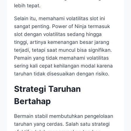
lebih tepat.
Selain itu, memahami volatilitas slot ini
sangat penting. Power of Ninja termasuk
slot dengan volatilitas sedang hingga
tinggi, artinya kemenangan besar jarang
terjadi, tetapi saat muncul bisa signifikan.
Pemain yang tidak memahami volatilitas
sering kali cepat kehilangan modal karena
taruhan tidak disesuaikan dengan risiko.
Strategi Taruhan
Bertahap
Bermain stabil membutuhkan pengelolaan
taruhan yang cerdas. Salah satu strategi