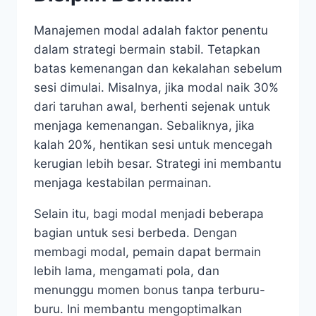
Manajemen modal adalah faktor penentu
dalam strategi bermain stabil. Tetapkan
batas kemenangan dan kekalahan sebelum
sesi dimulai. Misalnya, jika modal naik 30%
dari taruhan awal, berhenti sejenak untuk
menjaga kemenangan. Sebaliknya, jika
kalah 20%, hentikan sesi untuk mencegah
kerugian lebih besar. Strategi ini membantu
menjaga kestabilan permainan.
Selain itu, bagi modal menjadi beberapa
bagian untuk sesi berbeda. Dengan
membagi modal, pemain dapat bermain
lebih lama, mengamati pola, dan
menunggu momen bonus tanpa terburu-
buru. Ini membantu mengoptimalkan