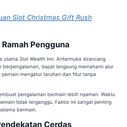
uan Slot Christmas Gift Rush
g Ramah Pengguna
s utama Slot Wealth Inn. Antarmuka dirancang
pun berpengalaman, dapat langsung memahami alur
pemain mengatur taruhan dan fitur tanpa
 membuat pengalaman bermain lebih nyaman. Waktu
main tidak terganggu. Faktor ini sangat penting
selama bermain.
Pendekatan Cerdas