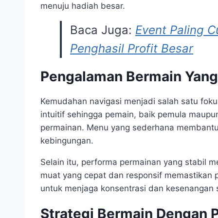
menuju hadiah besar.
Baca Juga:
Event Paling C
Penghasil Profit Besar
Pengalaman Bermain Yan
Kemudahan navigasi menjadi salah satu foku
intuitif sehingga pemain, baik pemula mau
permainan. Menu yang sederhana membantu 
kebingungan.
Selain itu, performa permainan yang stabil
muat yang cepat dan responsif memastikan pe
untuk menjaga konsentrasi dan kesenangan 
Strategi Bermain Dengan 