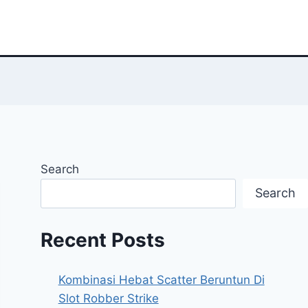
Search
Search
Recent Posts
Kombinasi Hebat Scatter Beruntun Di
Slot Robber Strike