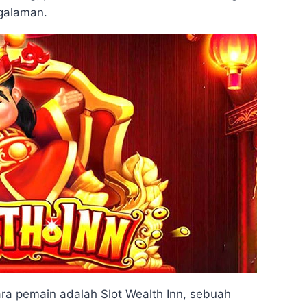
ngalaman.
ra pemain adalah Slot Wealth Inn, sebuah