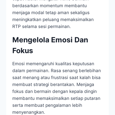
berdasarkan momentum membantu
menjaga modal tetap aman sekaligus
meningkatkan peluang memaksimalkan
RTP selama sesi permainan.
Mengelola Emosi Dan
Fokus
Emosi memengaruhi kualitas keputusan
dalam permainan. Rasa senang berlebihan
saat menang atau frustrasi saat kalah bisa
membuat strategi berantakan. Menjaga
fokus dan bermain dengan kepala dingin
membantu memaksimalkan setiap putaran
serta membuat pengalaman lebih
menyenangkan.