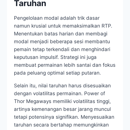
Taruhan
Pengelolaan modal adalah trik dasar
namun krusial untuk memaksimalkan RTP.
Menentukan batas harian dan membagi
modal menjadi beberapa sesi membantu
pemain tetap terkendali dan menghindari
keputusan impulsif. Strategi ini juga
membuat permainan lebih santai dan fokus
pada peluang optimal setiap putaran.
Selain itu, nilai taruhan harus disesuaikan
dengan volatilitas permainan. Power of
Thor Megaways memiliki volatilitas tinggi,
artinya kemenangan besar jarang muncul
tetapi potensinya signifikan. Menyesuaikan
taruhan secara bertahap memungkinkan