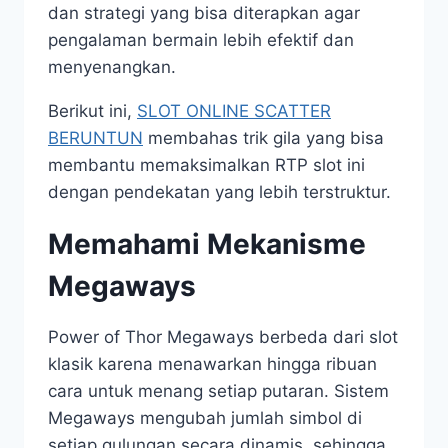
dan strategi yang bisa diterapkan agar
pengalaman bermain lebih efektif dan
menyenangkan.
Berikut ini,
SLOT ONLINE SCATTER
BERUNTUN
membahas trik gila yang bisa
membantu memaksimalkan RTP slot ini
dengan pendekatan yang lebih terstruktur.
Memahami Mekanisme
Megaways
Power of Thor Megaways berbeda dari slot
klasik karena menawarkan hingga ribuan
cara untuk menang setiap putaran. Sistem
Megaways mengubah jumlah simbol di
setiap gulungan secara dinamis, sehingga