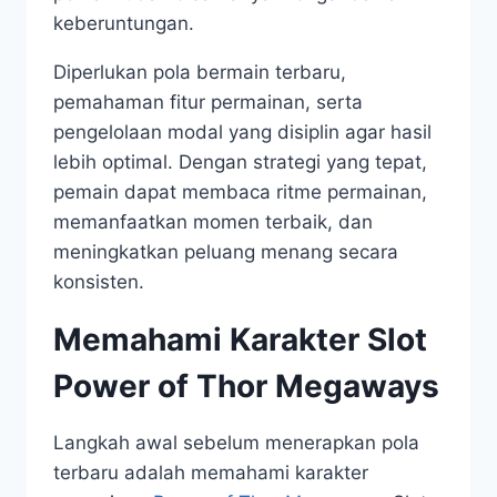
keberuntungan.
Diperlukan pola bermain terbaru,
pemahaman fitur permainan, serta
pengelolaan modal yang disiplin agar hasil
lebih optimal. Dengan strategi yang tepat,
pemain dapat membaca ritme permainan,
memanfaatkan momen terbaik, dan
meningkatkan peluang menang secara
konsisten.
Memahami Karakter Slot
Power of Thor Megaways
Langkah awal sebelum menerapkan pola
terbaru adalah memahami karakter