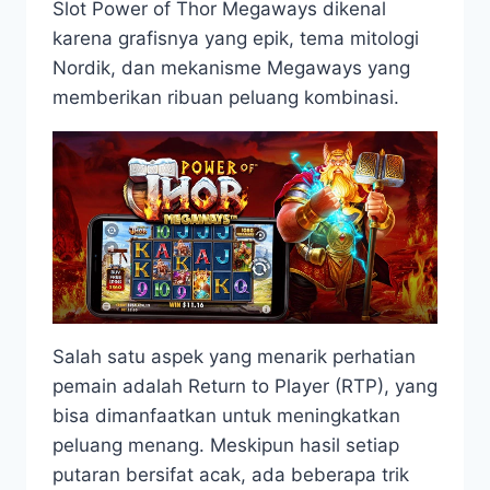
Slot Power of Thor Megaways dikenal
karena grafisnya yang epik, tema mitologi
Nordik, dan mekanisme Megaways yang
memberikan ribuan peluang kombinasi.
Salah satu aspek yang menarik perhatian
pemain adalah Return to Player (RTP), yang
bisa dimanfaatkan untuk meningkatkan
peluang menang. Meskipun hasil setiap
putaran bersifat acak, ada beberapa trik