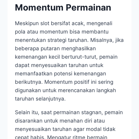
Momentum Permainan
Meskipun slot bersifat acak, mengenali
pola atau momentum bisa membantu
menentukan strategi taruhan. Misalnya, jika
beberapa putaran menghasilkan
kemenangan kecil berturut-turut, pemain
dapat menyesuaikan taruhan untuk
memanfaatkan potensi kemenangan
berikutnya. Momentum positif ini sering
digunakan untuk merencanakan langkah
taruhan selanjutnya.
Selain itu, saat permainan stagnan, pemain
disarankan untuk menahan diri atau
menyesuaikan taruhan agar modal tidak
cepat habis. Mengatur ritme bermain