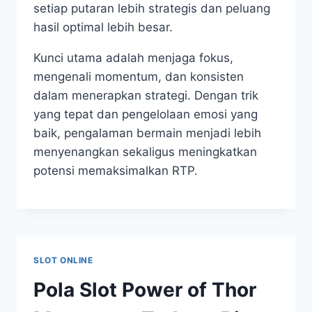
setiap putaran lebih strategis dan peluang
hasil optimal lebih besar.
Kunci utama adalah menjaga fokus,
mengenali momentum, dan konsisten
dalam menerapkan strategi. Dengan trik
yang tepat dan pengelolaan emosi yang
baik, pengalaman bermain menjadi lebih
menyenangkan sekaligus meningkatkan
potensi memaksimalkan RTP.
SLOT ONLINE
Pola Slot Power of Thor