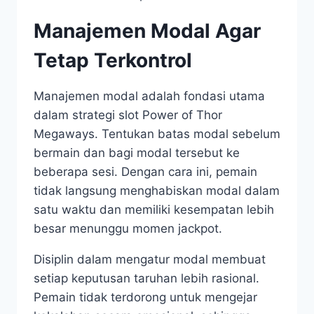
Manajemen Modal Agar
Tetap Terkontrol
Manajemen modal adalah fondasi utama
dalam strategi slot Power of Thor
Megaways. Tentukan batas modal sebelum
bermain dan bagi modal tersebut ke
beberapa sesi. Dengan cara ini, pemain
tidak langsung menghabiskan modal dalam
satu waktu dan memiliki kesempatan lebih
besar menunggu momen jackpot.
Disiplin dalam mengatur modal membuat
setiap keputusan taruhan lebih rasional.
Pemain tidak terdorong untuk mengejar