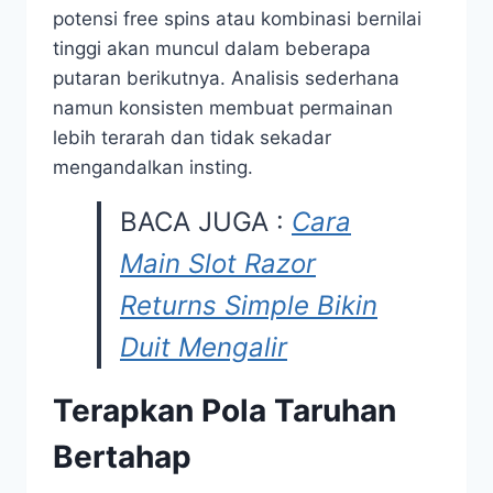
potensi free spins atau kombinasi bernilai
tinggi akan muncul dalam beberapa
putaran berikutnya. Analisis sederhana
namun konsisten membuat permainan
lebih terarah dan tidak sekadar
mengandalkan insting.
BACA JUGA :
Cara
Main Slot Razor
Returns Simple Bikin
Duit Mengalir
Terapkan Pola Taruhan
Bertahap