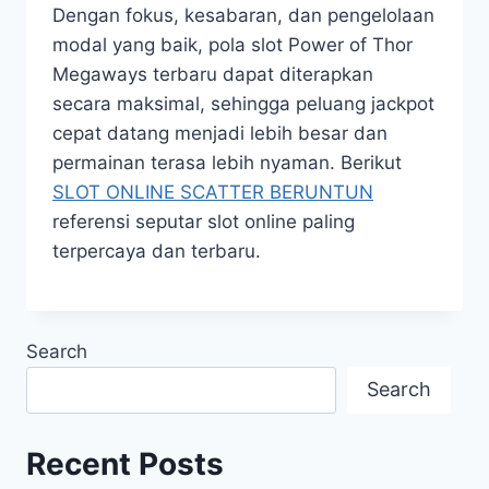
Dengan fokus, kesabaran, dan pengelolaan
modal yang baik, pola slot Power of Thor
Megaways terbaru dapat diterapkan
secara maksimal, sehingga peluang jackpot
cepat datang menjadi lebih besar dan
permainan terasa lebih nyaman. Berikut
SLOT ONLINE SCATTER BERUNTUN
referensi seputar slot online paling
terpercaya dan terbaru.
Search
Search
Recent Posts