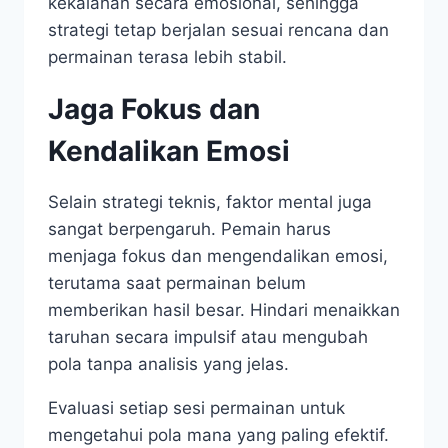
kekalahan secara emosional, sehingga
strategi tetap berjalan sesuai rencana dan
permainan terasa lebih stabil.
Jaga Fokus dan
Kendalikan Emosi
Selain strategi teknis, faktor mental juga
sangat berpengaruh. Pemain harus
menjaga fokus dan mengendalikan emosi,
terutama saat permainan belum
memberikan hasil besar. Hindari menaikkan
taruhan secara impulsif atau mengubah
pola tanpa analisis yang jelas.
Evaluasi setiap sesi permainan untuk
mengetahui pola mana yang paling efektif.