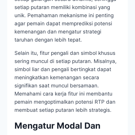
setiap putaran memiliki kombinasi yang
unik. Pemahaman mekanisme ini penting
agar pemain dapat memprediksi potensi
kemenangan dan mengatur strategi
taruhan dengan lebih tepat.
Selain itu, fitur pengali dan simbol khusus
sering muncul di setiap putaran. Misalnya,
simbol liar dan pengali bertingkat dapat
meningkatkan kemenangan secara
signifikan saat muncul bersamaan.
Memahami cara kerja fitur ini membantu
pemain mengoptimalkan potensi RTP dan
membuat setiap putaran lebih strategis.
Mengatur Modal Dan