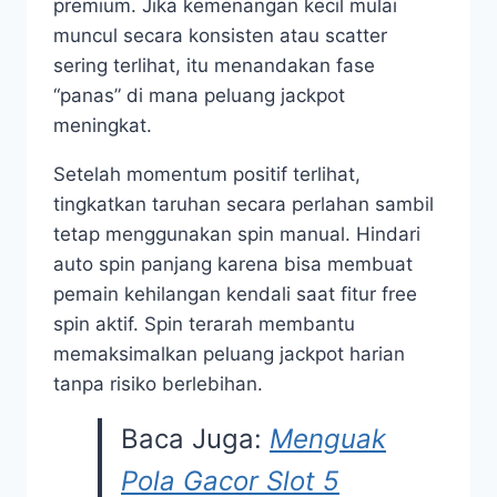
premium. Jika kemenangan kecil mulai
muncul secara konsisten atau scatter
sering terlihat, itu menandakan fase
“panas” di mana peluang jackpot
meningkat.
Setelah momentum positif terlihat,
tingkatkan taruhan secara perlahan sambil
tetap menggunakan spin manual. Hindari
auto spin panjang karena bisa membuat
pemain kehilangan kendali saat fitur free
spin aktif. Spin terarah membantu
memaksimalkan peluang jackpot harian
tanpa risiko berlebihan.
Baca Juga:
Menguak
Pola Gacor Slot 5