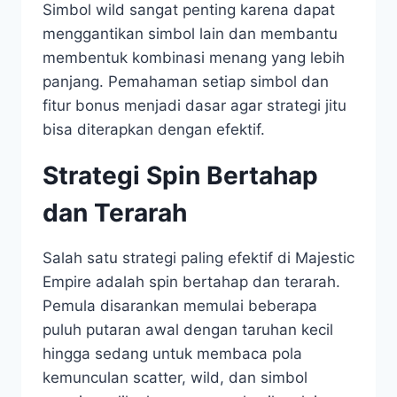
Simbol wild sangat penting karena dapat
menggantikan simbol lain dan membantu
membentuk kombinasi menang yang lebih
panjang. Pemahaman setiap simbol dan
fitur bonus menjadi dasar agar strategi jitu
bisa diterapkan dengan efektif.
Strategi Spin Bertahap
dan Terarah
Salah satu strategi paling efektif di Majestic
Empire adalah spin bertahap dan terarah.
Pemula disarankan memulai beberapa
puluh putaran awal dengan taruhan kecil
hingga sedang untuk membaca pola
kemunculan scatter, wild, dan simbol