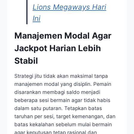
Lions Megaways Hari
Ini
Manajemen Modal Agar
Jackpot Harian Lebih
Stabil
Strategi jitu tidak akan maksimal tanpa
manajemen modal yang disiplin. Pemain
disarankan membagi saldo menjadi
beberapa sesi bermain agar tidak habis
dalam satu putaran. Tetapkan batas
taruhan per sesi, target kemenangan, dan
batas kekalahan sebelum mulai bermain
agar keputusan tetap rasional dan