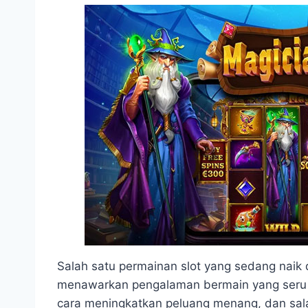
Salah satu permainan slot yang sedang naik 
menawarkan pengalaman bermain yang seru d
cara meningkatkan peluang menang, dan sala