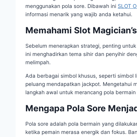
menggunakan pola sore. Dibawah ini
SLOT O
informasi menarik yang wajib anda ketahui.
Memahami Slot Magician’s 
Sebelum menerapkan strategi, penting untuk
ini menghadirkan tema sihir dan penyihir den
melimpah.
Ada berbagai simbol khusus, seperti simbol 
peluang mendapatkan jackpot. Mengetahui mek
langkah awal untuk merancang pola bermain y
Mengapa Pola Sore Menjadi
Pola sore adalah pola bermain yang dilakukan
ketika pemain merasa energik dan fokus. Ban