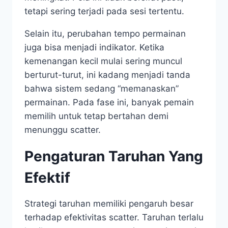
tetapi sering terjadi pada sesi tertentu.
Selain itu, perubahan tempo permainan
juga bisa menjadi indikator. Ketika
kemenangan kecil mulai sering muncul
berturut-turut, ini kadang menjadi tanda
bahwa sistem sedang “memanaskan”
permainan. Pada fase ini, banyak pemain
memilih untuk tetap bertahan demi
menunggu scatter.
Pengaturan Taruhan Yang
Efektif
Strategi taruhan memiliki pengaruh besar
terhadap efektivitas scatter. Taruhan terlalu