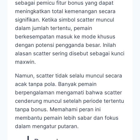
sebagai pemicu fitur bonus yang dapat
meningkatkan total kemenangan secara
signifikan. Ketika simbol scatter muncul
dalam jumlah tertentu, pemain
berkesempatan masuk ke mode khusus
dengan potensi pengganda besar. Inilah
alasan scatter sering disebut sebagai kunci
maxwin.
Namun, scatter tidak selalu muncul secara
acak tanpa pola. Banyak pemain
berpengalaman mengamati bahwa scatter
cenderung muncul setelah periode tertentu
tanpa bonus. Memahami peran ini
membantu pemain lebih sabar dan fokus
dalam mengatur putaran.