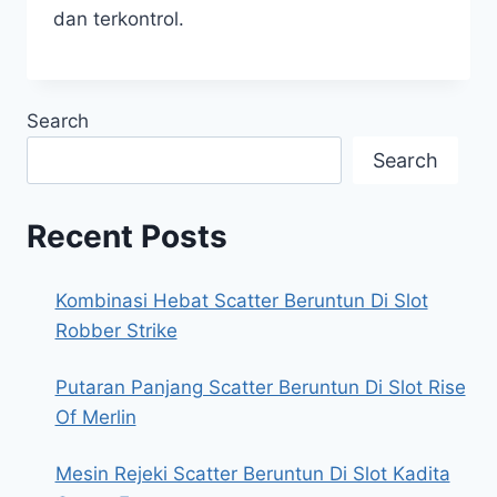
dan terkontrol.
Search
Search
Recent Posts
Kombinasi Hebat Scatter Beruntun Di Slot
Robber Strike
Putaran Panjang Scatter Beruntun Di Slot Rise
Of Merlin
Mesin Rejeki Scatter Beruntun Di Slot Kadita