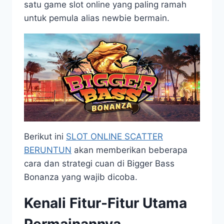
satu game slot online yang paling ramah
untuk pemula alias newbie bermain.
Berikut ini
SLOT ONLINE SCATTER
BERUNTUN
akan memberikan beberapa
cara dan strategi cuan di Bigger Bass
Bonanza yang wajib dicoba.
Kenali Fitur-Fitur Utama