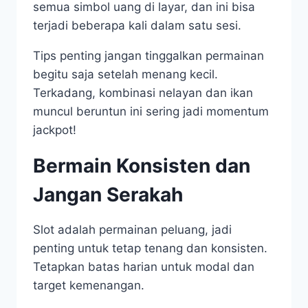
semua simbol uang di layar, dan ini bisa
terjadi beberapa kali dalam satu sesi.
Tips penting jangan tinggalkan permainan
begitu saja setelah menang kecil.
Terkadang, kombinasi nelayan dan ikan
muncul beruntun ini sering jadi momentum
jackpot!
Bermain Konsisten dan
Jangan Serakah
Slot adalah permainan peluang, jadi
penting untuk tetap tenang dan konsisten.
Tetapkan batas harian untuk modal dan
target kemenangan.