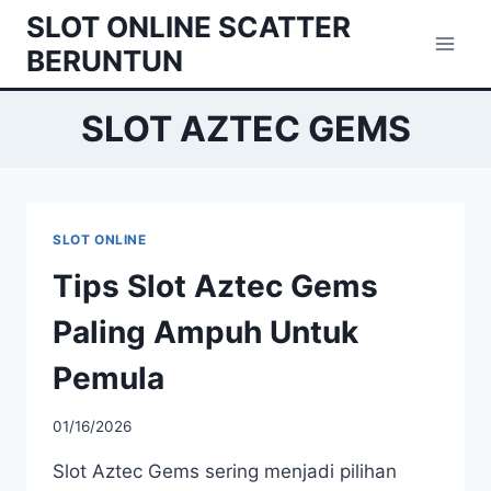
Skip
SLOT ONLINE SCATTER
to
BERUNTUN
content
SLOT AZTEC GEMS
SLOT ONLINE
Tips Slot Aztec Gems
Paling Ampuh Untuk
Pemula
01/16/2026
Slot Aztec Gems sering menjadi pilihan