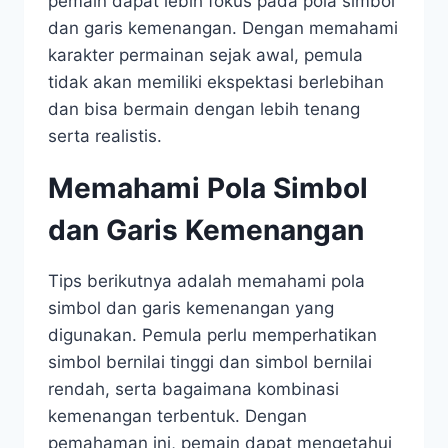
pemain dapat lebih fokus pada pola simbol
dan garis kemenangan. Dengan memahami
karakter permainan sejak awal, pemula
tidak akan memiliki ekspektasi berlebihan
dan bisa bermain dengan lebih tenang
serta realistis.
Memahami Pola Simbol
dan Garis Kemenangan
Tips berikutnya adalah memahami pola
simbol dan garis kemenangan yang
digunakan. Pemula perlu memperhatikan
simbol bernilai tinggi dan simbol bernilai
rendah, serta bagaimana kombinasi
kemenangan terbentuk. Dengan
pemahaman ini, pemain dapat mengetahui