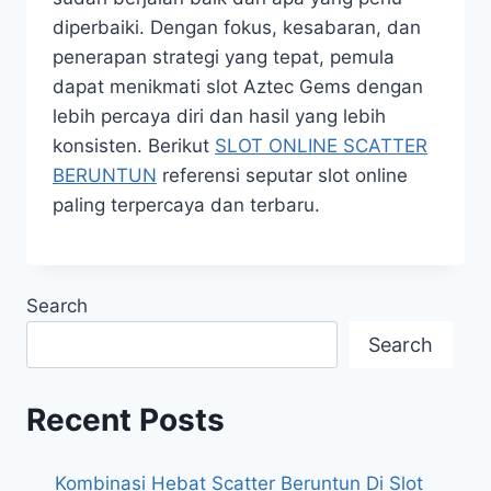
diperbaiki. Dengan fokus, kesabaran, dan
penerapan strategi yang tepat, pemula
dapat menikmati slot Aztec Gems dengan
lebih percaya diri dan hasil yang lebih
konsisten. Berikut
SLOT ONLINE SCATTER
BERUNTUN
referensi seputar slot online
paling terpercaya dan terbaru.
Search
Search
Recent Posts
Kombinasi Hebat Scatter Beruntun Di Slot