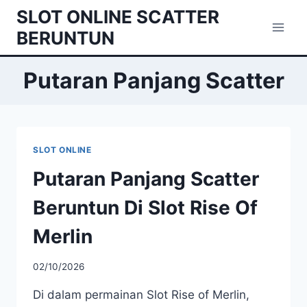
Skip
SLOT ONLINE SCATTER
to
BERUNTUN
content
Putaran Panjang Scatter
SLOT ONLINE
Putaran Panjang Scatter
Beruntun Di Slot Rise Of
Merlin
02/10/2026
Di dalam permainan Slot Rise of Merlin,