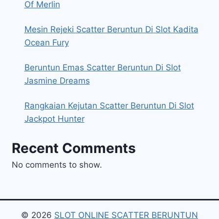
Of Merlin
Mesin Rejeki Scatter Beruntun Di Slot Kadita
Ocean Fury
Beruntun Emas Scatter Beruntun Di Slot
Jasmine Dreams
Rangkaian Kejutan Scatter Beruntun Di Slot
Jackpot Hunter
Recent Comments
No comments to show.
© 2026
SLOT ONLINE SCATTER BERUNTUN