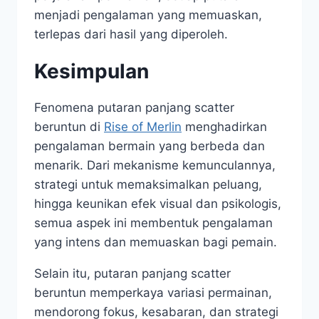
menjadi pengalaman yang memuaskan,
terlepas dari hasil yang diperoleh.
Kesimpulan
Fenomena putaran panjang scatter
beruntun di
Rise of Merlin
menghadirkan
pengalaman bermain yang berbeda dan
menarik. Dari mekanisme kemunculannya,
strategi untuk memaksimalkan peluang,
hingga keunikan efek visual dan psikologis,
semua aspek ini membentuk pengalaman
yang intens dan memuaskan bagi pemain.
Selain itu, putaran panjang scatter
beruntun memperkaya variasi permainan,
mendorong fokus, kesabaran, dan strategi