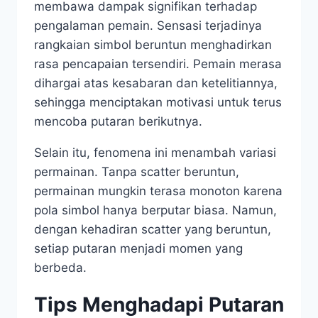
membawa dampak signifikan terhadap
pengalaman pemain. Sensasi terjadinya
rangkaian simbol beruntun menghadirkan
rasa pencapaian tersendiri. Pemain merasa
dihargai atas kesabaran dan ketelitiannya,
sehingga menciptakan motivasi untuk terus
mencoba putaran berikutnya.
Selain itu, fenomena ini menambah variasi
permainan. Tanpa scatter beruntun,
permainan mungkin terasa monoton karena
pola simbol hanya berputar biasa. Namun,
dengan kehadiran scatter yang beruntun,
setiap putaran menjadi momen yang
berbeda.
Tips Menghadapi Putaran