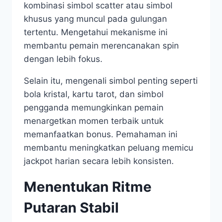
kombinasi simbol scatter atau simbol
khusus yang muncul pada gulungan
tertentu. Mengetahui mekanisme ini
membantu pemain merencanakan spin
dengan lebih fokus.
Selain itu, mengenali simbol penting seperti
bola kristal, kartu tarot, dan simbol
pengganda memungkinkan pemain
menargetkan momen terbaik untuk
memanfaatkan bonus. Pemahaman ini
membantu meningkatkan peluang memicu
jackpot harian secara lebih konsisten.
Menentukan Ritme
Putaran Stabil