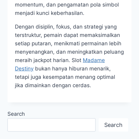
momentum, dan pengamatan pola simbol
menjadi kunci keberhasilan.
Dengan disiplin, fokus, dan strategi yang
terstruktur, pemain dapat memaksimalkan
setiap putaran, menikmati permainan lebih
menyenangkan, dan meningkatkan peluang
meraih jackpot harian. Slot
Madame
Destiny
bukan hanya hiburan menarik,
tetapi juga kesempatan menang optimal
jika dimainkan dengan cerdas.
Search
Search