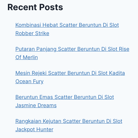
Recent Posts
Kombinasi Hebat Scatter Beruntun Di Slot
Robber Strike
Putaran Panjang Scatter Beruntun Di Slot Rise
Of Merlin
Mesin Rejeki Scatter Beruntun Di Slot Kadita
Ocean Fury
Beruntun Emas Scatter Beruntun Di Slot
Jasmine Dreams
Rangkaian Kejutan Scatter Beruntun Di Slot
Jackpot Hunter