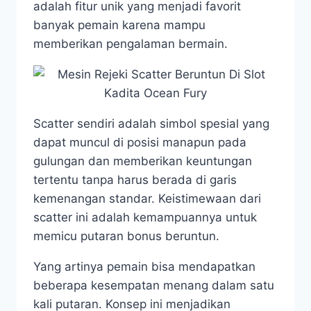
adalah fitur unik yang menjadi favorit
banyak pemain karena mampu
memberikan pengalaman bermain.
Scatter sendiri adalah simbol spesial yang
dapat muncul di posisi manapun pada
gulungan dan memberikan keuntungan
tertentu tanpa harus berada di garis
kemenangan standar. Keistimewaan dari
scatter ini adalah kemampuannya untuk
memicu putaran bonus beruntun.
Yang artinya pemain bisa mendapatkan
beberapa kesempatan menang dalam satu
kali putaran. Konsep ini menjadikan