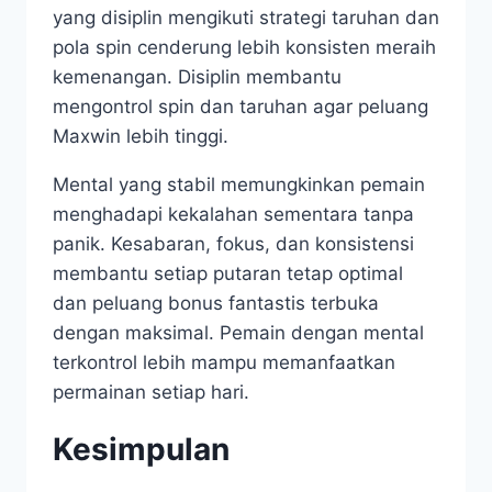
yang disiplin mengikuti strategi taruhan dan
pola spin cenderung lebih konsisten meraih
kemenangan. Disiplin membantu
mengontrol spin dan taruhan agar peluang
Maxwin lebih tinggi.
Mental yang stabil memungkinkan pemain
menghadapi kekalahan sementara tanpa
panik. Kesabaran, fokus, dan konsistensi
membantu setiap putaran tetap optimal
dan peluang bonus fantastis terbuka
dengan maksimal. Pemain dengan mental
terkontrol lebih mampu memanfaatkan
permainan setiap hari.
Kesimpulan