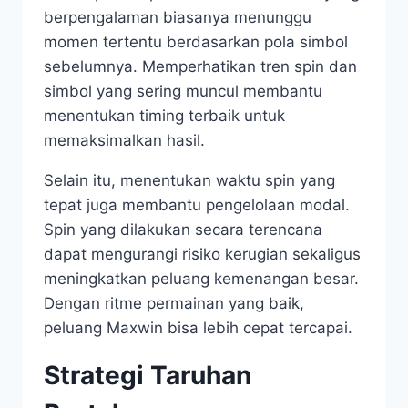
berpengalaman biasanya menunggu
momen tertentu berdasarkan pola simbol
sebelumnya. Memperhatikan tren spin dan
simbol yang sering muncul membantu
menentukan timing terbaik untuk
memaksimalkan hasil.
Selain itu, menentukan waktu spin yang
tepat juga membantu pengelolaan modal.
Spin yang dilakukan secara terencana
dapat mengurangi risiko kerugian sekaligus
meningkatkan peluang kemenangan besar.
Dengan ritme permainan yang baik,
peluang Maxwin bisa lebih cepat tercapai.
Strategi Taruhan