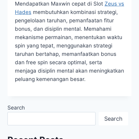
Mendapatkan Maxwin cepat di Slot
Zeus vs
Hades
membutuhkan kombinasi strategi,
pengelolaan taruhan, pemanfaatan fitur
bonus, dan disiplin mental. Memahami
mekanisme permainan, menentukan waktu
spin yang tepat, menggunakan strategi
taruhan bertahap, memanfaatkan bonus
dan free spin secara optimal, serta
menjaga disiplin mental akan meningkatkan
peluang kemenangan besar.
Search
Search