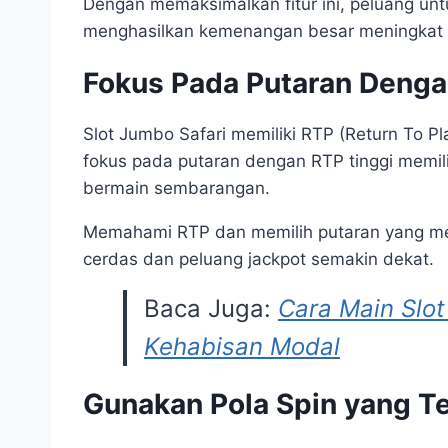
Dengan memaksimalkan fitur ini, peluang un
menghasilkan kemenangan besar meningkat 
Fokus Pada Putaran Denga
Slot Jumbo Safari memiliki RTP (Return To P
fokus pada putaran dengan RTP tinggi memil
bermain sembarangan.
Memahami RTP dan memilih putaran yang me
cerdas dan peluang jackpot semakin dekat.
Baca Juga:
Cara Main Slot
Kehabisan Modal
Gunakan Pola Spin yang T