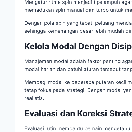
Mengatur ritme spin menjadi tips ampuh aga
memadukan spin manual dan turbo untuk me
Dengan pola spin yang tepat, peluang mendap
sehingga kemenangan besar lebih mudah dir
Kelola Modal Dengan Disip
Manajemen modal adalah faktor penting agar 
modal harian dan patuhi aturan tersebut tan
Membagi modal ke beberapa putaran kecil 
tetap fokus pada strategi. Dengan modal yan
realistis.
Evaluasi dan Koreksi Strat
Evaluasi rutin membantu pemain mengetahui 