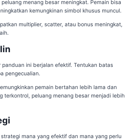
r peluang menang besar meningkat. Pemain bisa
ningkatkan kemungkinan simbol khusus muncul.
atkan multiplier, scatter, atau bonus meningkat,
aih.
lin
panduan ini berjalan efektif. Tentukan batas
pa pengecualian.
memungkinkan pemain bertahan lebih lama dan
g terkontrol, peluang menang besar menjadi lebih
egi
strategi mana yang efektif dan mana yang perlu