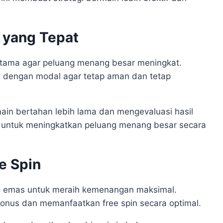
 yang Tepat
utama agar peluang menang besar meningkat.
 dengan modal agar tetap aman dan tetap
ain bertahan lebih lama dan mengevaluasi hasil
if untuk meningkatkan peluang menang besar secara
e Spin
an emas untuk meraih kemenangan maksimal.
nus dan memanfaatkan free spin secara optimal.