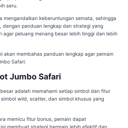
ih seru.
a mengandalkan keberuntungan semata, sehingga
al, dengan panduan lengkap dan strategi yang
n agar peluang menang besar lebih tinggi dan lebih
ni akan membahas panduan lengkap agar pemain
mbo Safari.
lot Jumbo Safari
esar adalah memahami setiap simbol dan fitur
simbol wild, scatter, dan simbol khusus yang
ra memicu fitur bonus, pemain dapat
i membuat strategi bermain lebih efektif dan