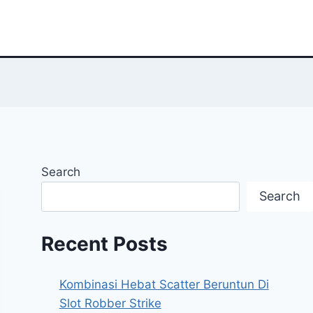
Search
Search
Recent Posts
Kombinasi Hebat Scatter Beruntun Di
Slot Robber Strike