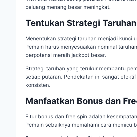
peluang menang besar meningkat.
Tentukan Strategi Taruhan
Menentukan strategi taruhan menjadi kunci 
Pemain harus menyesuaikan nominal taruhan
berpotensi meraih jackpot besar.
Strategi taruhan yang terukur membantu pem
setiap putaran. Pendekatan ini sangat efekt
konsisten.
Manfaatkan Bonus dan Fre
Fitur bonus dan free spin adalah kesempat
Pemain sebaiknya memahami cara memicu bo