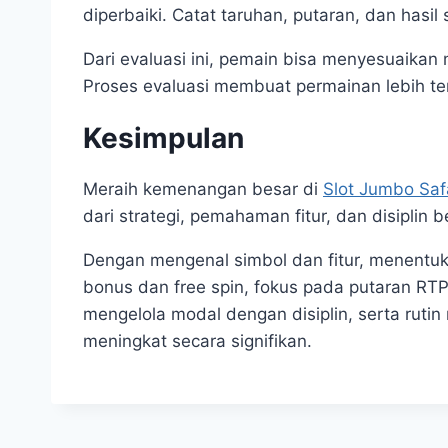
diperbaiki. Catat taruhan, putaran, dan hasil
Dari evaluasi ini, pemain bisa menyesuaika
Proses evaluasi membuat permainan lebih ter
Kesimpulan
Meraih kemenangan besar di
Slot Jumbo Saf
dari strategi, pemahaman fitur, dan disiplin 
Dengan mengenal simbol dan fitur, menentuk
bonus dan free spin, fokus pada putaran RTP 
mengelola modal dengan disiplin, serta ruti
meningkat secara signifikan.