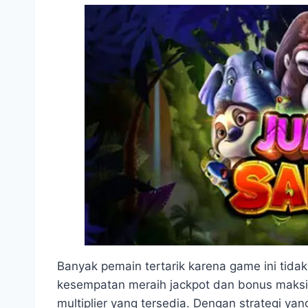
Banyak pemain tertarik karena game ini tid
kesempatan meraih jackpot dan bonus maksim
multiplier yang tersedia. Dengan strategi y