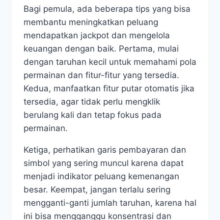
Bagi pemula, ada beberapa tips yang bisa
membantu meningkatkan peluang
mendapatkan jackpot dan mengelola
keuangan dengan baik. Pertama, mulai
dengan taruhan kecil untuk memahami pola
permainan dan fitur-fitur yang tersedia.
Kedua, manfaatkan fitur putar otomatis jika
tersedia, agar tidak perlu mengklik
berulang kali dan tetap fokus pada
permainan.
Ketiga, perhatikan garis pembayaran dan
simbol yang sering muncul karena dapat
menjadi indikator peluang kemenangan
besar. Keempat, jangan terlalu sering
mengganti-ganti jumlah taruhan, karena hal
ini bisa mengganggu konsentrasi dan