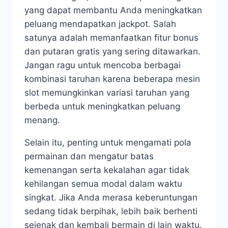
yang dapat membantu Anda meningkatkan
peluang mendapatkan jackpot. Salah
satunya adalah memanfaatkan fitur bonus
dan putaran gratis yang sering ditawarkan.
Jangan ragu untuk mencoba berbagai
kombinasi taruhan karena beberapa mesin
slot memungkinkan variasi taruhan yang
berbeda untuk meningkatkan peluang
menang.
Selain itu, penting untuk mengamati pola
permainan dan mengatur batas
kemenangan serta kekalahan agar tidak
kehilangan semua modal dalam waktu
singkat. Jika Anda merasa keberuntungan
sedang tidak berpihak, lebih baik berhenti
sejenak dan kembali bermain di lain waktu.