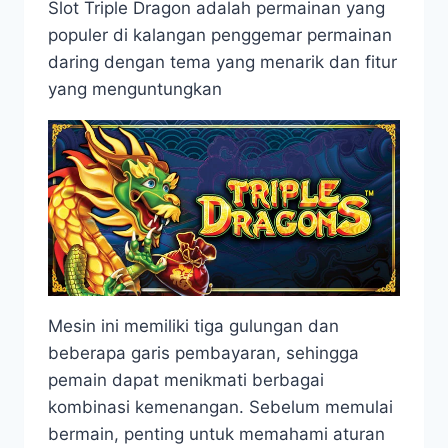
Slot Triple Dragon adalah permainan yang
populer di kalangan penggemar permainan
daring dengan tema yang menarik dan fitur
yang menguntungkan
Mesin ini memiliki tiga gulungan dan
beberapa garis pembayaran, sehingga
pemain dapat menikmati berbagai
kombinasi kemenangan. Sebelum memulai
bermain, penting untuk memahami aturan