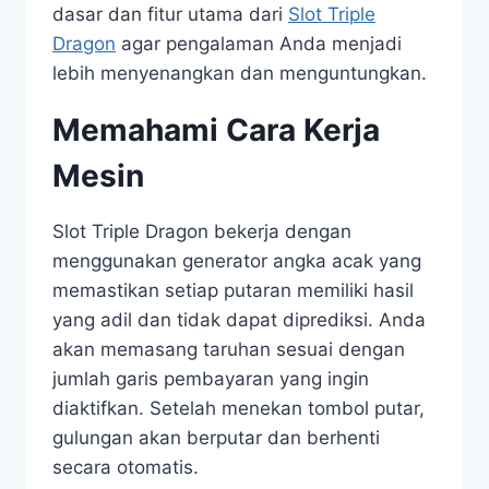
dasar dan fitur utama dari
Slot Triple
Dragon
agar pengalaman Anda menjadi
lebih menyenangkan dan menguntungkan.
Memahami Cara Kerja
Mesin
Slot Triple Dragon bekerja dengan
menggunakan generator angka acak yang
memastikan setiap putaran memiliki hasil
yang adil dan tidak dapat diprediksi. Anda
akan memasang taruhan sesuai dengan
jumlah garis pembayaran yang ingin
diaktifkan. Setelah menekan tombol putar,
gulungan akan berputar dan berhenti
secara otomatis.