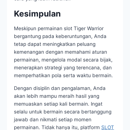
Kesimpulan
Meskipun permainan slot Tiger Warrior
bergantung pada keberuntungan, Anda
tetap dapat meningkatkan peluang
kemenangan dengan memahami aturan
permainan, mengelola modal secara bijak,
menerapkan strategi yang terencana, dan
memperhatikan pola serta waktu bermain.
Dengan disiplin dan pengalaman, Anda
akan lebih mampu meraih hasil yang
memuaskan setiap kali bermain. Ingat
selalu untuk bermain secara bertanggung
jawab dan nikmati setiap momen
permainan. Tidak hanya itu, platform
SLOT