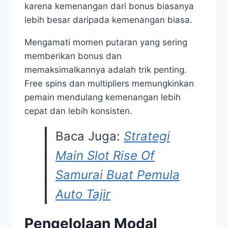
karena kemenangan dari bonus biasanya
lebih besar daripada kemenangan biasa.
Mengamati momen putaran yang sering
memberikan bonus dan
memaksimalkannya adalah trik penting.
Free spins dan multipliers memungkinkan
pemain mendulang kemenangan lebih
cepat dan lebih konsisten.
Baca Juga:
Strategi
Main Slot Rise Of
Samurai Buat Pemula
Auto Tajir
Pengelolaan Modal