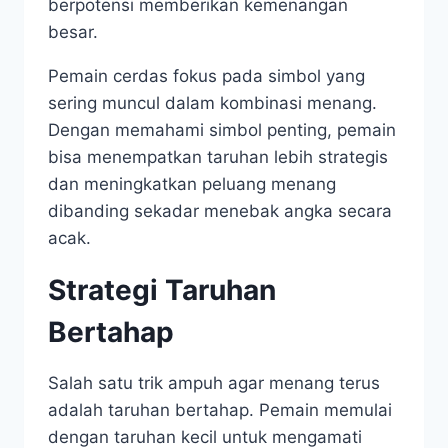
berpotensi memberikan kemenangan
besar.
Pemain cerdas fokus pada simbol yang
sering muncul dalam kombinasi menang.
Dengan memahami simbol penting, pemain
bisa menempatkan taruhan lebih strategis
dan meningkatkan peluang menang
dibanding sekadar menebak angka secara
acak.
Strategi Taruhan
Bertahap
Salah satu trik ampuh agar menang terus
adalah taruhan bertahap. Pemain memulai
dengan taruhan kecil untuk mengamati