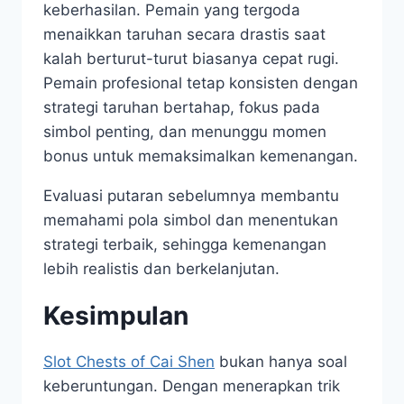
keberhasilan. Pemain yang tergoda
menaikkan taruhan secara drastis saat
kalah berturut-turut biasanya cepat rugi.
Pemain profesional tetap konsisten dengan
strategi taruhan bertahap, fokus pada
simbol penting, dan menunggu momen
bonus untuk memaksimalkan kemenangan.
Evaluasi putaran sebelumnya membantu
memahami pola simbol dan menentukan
strategi terbaik, sehingga kemenangan
lebih realistis dan berkelanjutan.
Kesimpulan
Slot Chests of Cai Shen
bukan hanya soal
keberuntungan. Dengan menerapkan trik