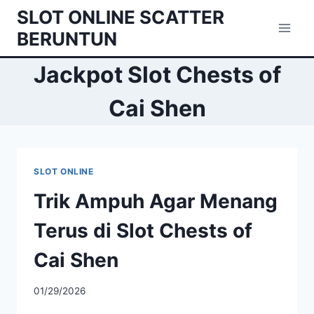
Skip
SLOT ONLINE SCATTER
to
BERUNTUN
content
Jackpot Slot Chests of
Cai Shen
SLOT ONLINE
Trik Ampuh Agar Menang
Terus di Slot Chests of
Cai Shen
01/29/2026