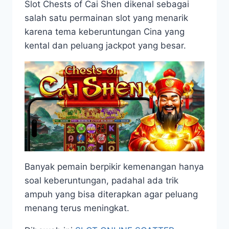
Slot Chests of Cai Shen dikenal sebagai
salah satu permainan slot yang menarik
karena tema keberuntungan Cina yang
kental dan peluang jackpot yang besar.
Banyak pemain berpikir kemenangan hanya
soal keberuntungan, padahal ada trik
ampuh yang bisa diterapkan agar peluang
menang terus meningkat.