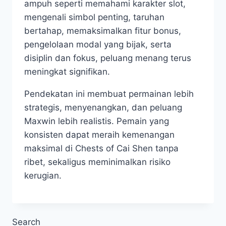
ampuh seperti memahami karakter slot,
mengenali simbol penting, taruhan
bertahap, memaksimalkan fitur bonus,
pengelolaan modal yang bijak, serta
disiplin dan fokus, peluang menang terus
meningkat signifikan.
Pendekatan ini membuat permainan lebih
strategis, menyenangkan, dan peluang
Maxwin lebih realistis. Pemain yang
konsisten dapat meraih kemenangan
maksimal di Chests of Cai Shen tanpa
ribet, sekaligus meminimalkan risiko
kerugian.
Search