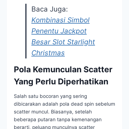
Baca Juga:
Kombinasi Simbol
Penentu Jackpot
Besar Slot Starlight
Christmas
Pola Kemunculan Scatter
Yang Perlu Diperhatikan
Salah satu bocoran yang sering
dibicarakan adalah pola dead spin sebelum
scatter muncul. Biasanya, setelah
beberapa putaran tanpa kemenangan
berarti, peluang munculnya scatter