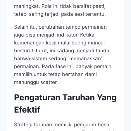
meningkat. Pola ini tidak bersifat pasti,
tetapi sering terjadi pada sesi tertentu.
Selain itu, perubahan tempo permainan
juga bisa menjadi indikator. Ketika
kemenangan kecil mulai sering muncul
berturut-turut, ini kadang menjadi tanda
bahwa sistem sedang “memanaskan”
permainan. Pada fase ini, banyak pemain
memilih untuk tetap bertahan demi
menunggu scatter.
Pengaturan Taruhan Yang
Efektif
Strategi taruhan memiliki pengaruh besar