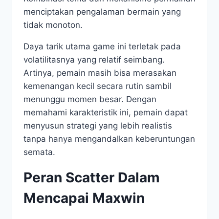
menciptakan pengalaman bermain yang
tidak monoton.
Daya tarik utama game ini terletak pada
volatilitasnya yang relatif seimbang.
Artinya, pemain masih bisa merasakan
kemenangan kecil secara rutin sambil
menunggu momen besar. Dengan
memahami karakteristik ini, pemain dapat
menyusun strategi yang lebih realistis
tanpa hanya mengandalkan keberuntungan
semata.
Peran Scatter Dalam
Mencapai Maxwin