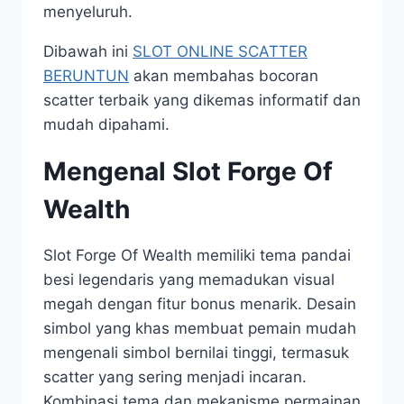
menyeluruh.
Dibawah ini
SLOT ONLINE SCATTER
BERUNTUN
akan membahas bocoran
scatter terbaik yang dikemas informatif dan
mudah dipahami.
Mengenal Slot Forge Of
Wealth
Slot Forge Of Wealth memiliki tema pandai
besi legendaris yang memadukan visual
megah dengan fitur bonus menarik. Desain
simbol yang khas membuat pemain mudah
mengenali simbol bernilai tinggi, termasuk
scatter yang sering menjadi incaran.
Kombinasi tema dan mekanisme permainan