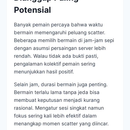
Potensial
Banyak pemain percaya bahwa waktu
bermain memengaruhi peluang scatter.
Beberapa memilih bermain di jam-jam sepi
dengan asumsi persaingan server lebih
rendah. Walau tidak ada bukti pasti,
pengalaman kolektif pemain sering
menunjukkan hasil positif.
Selain jam, durasi bermain juga penting.
Bermain terlalu lama tanpa jeda bisa
membuat keputusan menjadi kurang
rasional. Mengatur sesi singkat namun
fokus sering kali lebih efektif dalam
menangkap momen scatter yang diincar.