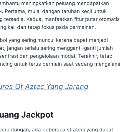
 membantu meningkatkan peluang mendapatkan
. Pertama, mulai dengan taruhan kecil untuk
 tersedia. Kedua, manfaatkan fitur putar otomatis
lang kali dan tetap fokus pada permainan.
mbol yang sering muncul karena dapat menjadi
, jangan terlalu sering mengganti-ganti jumlah
entrasi dan pengelolaan modal. Terakhir, tetap
rpancing untuk terus bermain saat sedang mengalami
sures Of Aztec Yang Jarang
luang Jackpot
beruntungan, ada beberapa strategi yang dapat