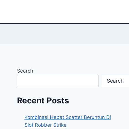
Search
Search
Recent Posts
Kombinasi Hebat Scatter Beruntun Di
Slot Robber Strike