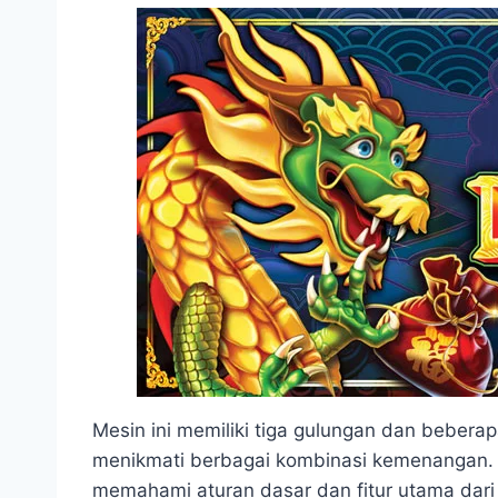
Mesin ini memiliki tiga gulungan dan beber
menikmati berbagai kombinasi kemenangan. 
memahami aturan dasar dan fitur utama dar