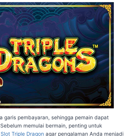
apa garis pembayaran, sehingga pemain dapat
Sebelum memulai bermain, penting untuk
i
Slot Triple Dragon
agar pengalaman Anda menjadi