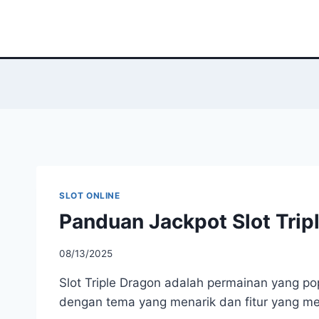
Skip
to
content
SLOT ONLINE
Panduan Jackpot Slot Trip
08/13/2025
Slot Triple Dragon adalah permainan yang p
dengan tema yang menarik dan fitur yang 