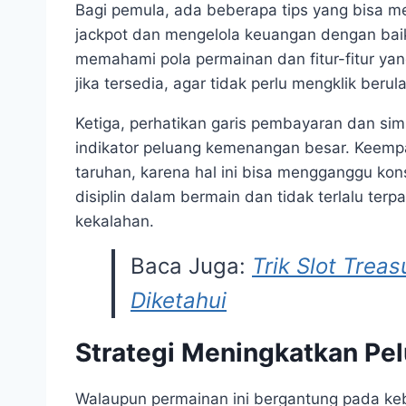
Bagi pemula, ada beberapa tips yang bisa
jackpot dan mengelola keuangan dengan baik
memahami pola permainan dan fitur-fitur yang
jika tersedia, agar tidak perlu mengklik beru
Ketiga, perhatikan garis pembayaran dan si
indikator peluang kemenangan besar. Keempat
taruhan, karena hal ini bisa mengganggu kons
disiplin dalam bermain dan tidak terlalu te
kekalahan.
Baca Juga:
Trik Slot Trea
Diketahui
Strategi Meningkatkan Pe
Walaupun permainan ini bergantung pada ke