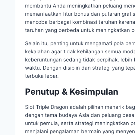
membantu Anda meningkatkan peluang menda
memanfaatkan fitur bonus dan putaran gratis
mencoba berbagai kombinasi taruhan karena
taruhan yang berbeda untuk meningkatkan 
Selain itu, penting untuk mengamati pola p
kekalahan agar tidak kehilangan semua moda
keberuntungan sedang tidak berpihak, lebih b
waktu. Dengan disiplin dan strategi yang te
terbuka lebar.
Penutup & Kesimpulan
Slot Triple Dragon adalah pilihan menarik b
dengan tema budaya Asia dan peluang besar.
untuk pemula, serta strategi meningkatkan
menjalani pengalaman bermain yang menyen