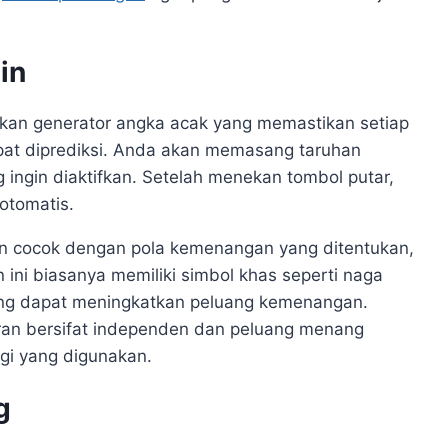
in
akan generator angka acak yang memastikan setiap
dapat diprediksi. Anda akan memasang taruhan
ingin diaktifkan. Setelah menekan tombol putar,
otomatis.
an cocok dengan pola kemenangan yang ditentukan,
ni biasanya memiliki simbol khas seperti naga
yang dapat meningkatkan peluang kemenangan.
an bersifat independen dan peluang menang
gi yang digunakan.
g