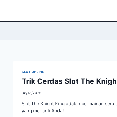
Skip
to
content
SLOT ONLINE
Trik Cerdas Slot The Knig
08/13/2025
Slot The Knight King adalah permainan seru 
yang menanti Anda!