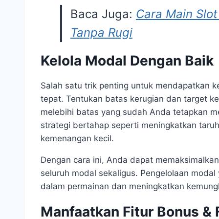
Baca Juga:
Cara Main Slot
Tanpa Rugi
Kelola Modal Dengan Baik
Salah satu trik penting untuk mendapatkan 
tepat. Tentukan batas kerugian dan target 
melebihi batas yang sudah Anda tetapkan me
strategi bertahap seperti meningkatkan tar
kemenangan kecil.
Dengan cara ini, Anda dapat memaksimalka
seluruh modal sekaligus. Pengelolaan modal
dalam permainan dan meningkatkan kemungki
Manfaatkan Fitur Bonus & 