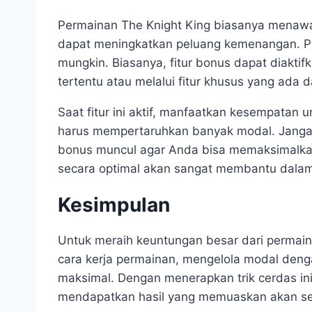
Permainan The Knight King biasanya menawar
dapat meningkatkan peluang kemenangan. Pas
mungkin. Biasanya, fitur bonus dapat diakt
tertentu atau melalui fitur khusus yang ada 
Saat fitur ini aktif, manfaatkan kesempata
harus mempertaruhkan banyak modal. Jangan 
bonus muncul agar Anda bisa memaksimalkan
secara optimal akan sangat membantu dalam
Kesimpulan
Untuk meraih keuntungan besar dari permain
cara kerja permainan, mengelola modal deng
maksimal. Dengan menerapkan trik cerdas ini
mendapatkan hasil yang memuaskan akan se