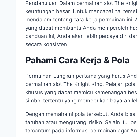
Pendahuluan Dalam permainan slot The Knig
keuntungan besar. Untuk mencapai hal terse
mendalam tentang cara kerja permainan ini. 
yang dapat membantu Anda memperoleh hasi
panduan ini, Anda akan lebih percaya diri 
secara konsisten.
Pahami Cara Kerja & Pola
Permainan Langkah pertama yang harus Anda
permainan slot The Knight King. Pelajari pol
khusus yang dapat memicu kemenangan besar.
simbol tertentu yang memberikan bayaran leb
Dengan memahami pola tersebut, Anda bisa
taruhan atau mengurangi risiko. Selain itu, 
tercantum pada informasi permainan agar An