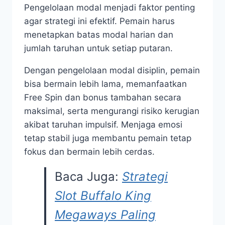
Pengelolaan modal menjadi faktor penting
agar strategi ini efektif. Pemain harus
menetapkan batas modal harian dan
jumlah taruhan untuk setiap putaran.
Dengan pengelolaan modal disiplin, pemain
bisa bermain lebih lama, memanfaatkan
Free Spin dan bonus tambahan secara
maksimal, serta mengurangi risiko kerugian
akibat taruhan impulsif. Menjaga emosi
tetap stabil juga membantu pemain tetap
fokus dan bermain lebih cerdas.
Baca Juga:
Strategi
Slot Buffalo King
Megaways Paling