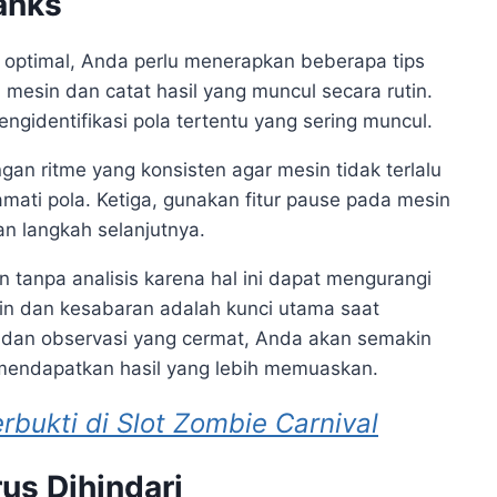
anks
 optimal, Anda perlu menerapkan beberapa tips
 mesin dan catat hasil yang muncul secara rutin.
identifikasi pola tertentu yang sering muncul.
n ritme yang konsisten agar mesin tidak terlalu
ati pola. Ketiga, gunakan fitur pause pada mesin
an langkah selanjutnya.
 tanpa analisis karena hal ini dapat mengurangi
plin dan kesabaran adalah kunci utama saat
n dan observasi yang cermat, Anda akan semakin
 mendapatkan hasil yang lebih memuaskan.
erbukti di Slot Zombie Carnival
s Dihindari