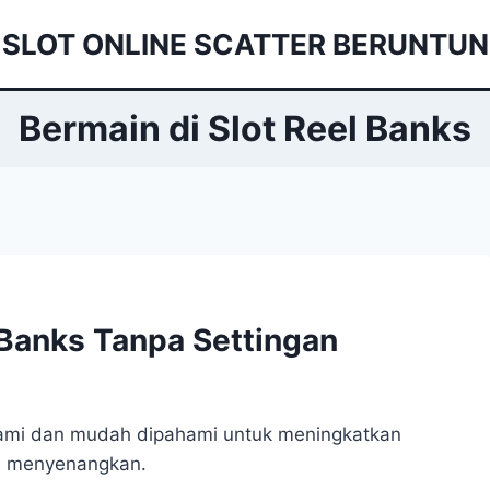
SLOT ONLINE SCATTER BERUNTUN
Bermain di Slot Reel Banks
 Banks Tanpa Settingan
 alami dan mudah dipahami untuk meningkatkan
n menyenangkan.