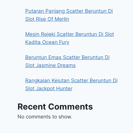
Putaran Panjang Scatter Beruntun Di
Slot Rise Of Merlin
Mesin Rejeki Scatter Beruntun Di Slot
Kadita Ocean Fury
Beruntun Emas Scatter Beruntun Di
Slot Jasmine Dreams
Rangkaian Kejutan Scatter Beruntun Di
Slot Jackpot Hunter
Recent Comments
No comments to show.