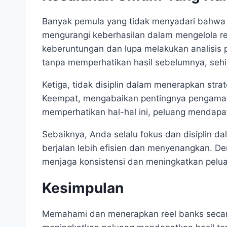
Banyak pemula yang tidak menyadari bahwa
mengurangi keberhasilan dalam mengelola re
keberuntungan dan lupa melakukan analisis 
tanpa memperhatikan hasil sebelumnya, sehin
Ketiga, tidak disiplin dalam menerapkan stra
Keempat, mengabaikan pentingnya pengamata
memperhatikan hal-hal ini, peluang mendapatk
Sebaiknya, Anda selalu fokus dan disiplin d
berjalan lebih efisien dan menyenangkan. D
menjaga konsistensi dan meningkatkan pelua
Kesimpulan
Memahami dan menerapkan reel banks secara