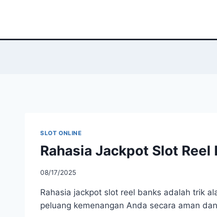
Skip
to
content
SLOT ONLINE
Rahasia Jackpot Slot Reel
08/17/2025
Rahasia jackpot slot reel banks adalah trik
peluang kemenangan Anda secara aman da