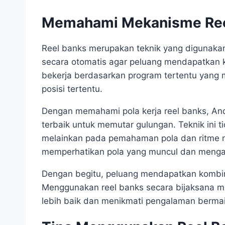
Memahami Mekanisme Reel
Reel banks merupakan teknik yang digunakan
secara otomatis agar peluang mendapatkan 
bekerja berdasarkan program tertentu yan
posisi tertentu.
Dengan memahami pola kerja reel banks, And
terbaik untuk memutar gulungan. Teknik ini
melainkan pada pemahaman pola dan ritme me
memperhatikan pola yang muncul dan menga
Dengan begitu, peluang mendapatkan kombin
Menggunakan reel banks secara bijaksana
lebih baik dan menikmati pengalaman bermai