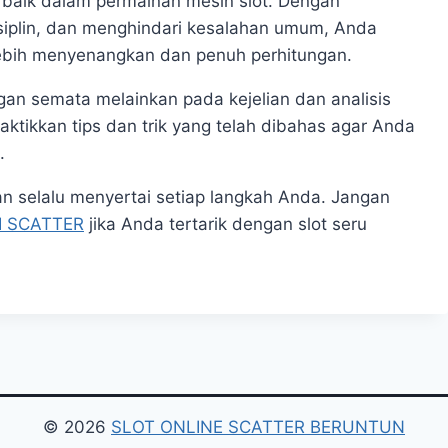
rbaik dalam permainan mesin slot. Dengan
siplin, dan menghindari kesalahan umum, Anda
ebih menyenangkan dan penuh perhitungan.
gan semata melainkan pada kejelian dan analisis
ktikkan tips dan trik yang telah dibahas agar Anda
.
selalu menyertai setiap langkah Anda. Jangan
I SCATTER
jika Anda tertarik dengan slot seru
© 2026
SLOT ONLINE SCATTER BERUNTUN