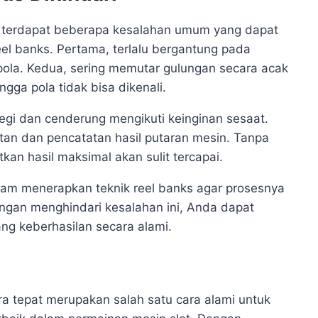
 terdapat beberapa kesalahan umum yang dapat
el banks. Pertama, terlalu bergantung pada
pola. Kedua, sering memutar gulungan secara acak
gga pola tidak bisa dikenali.
tegi dan cenderung mengikuti keinginan sesaat.
n dan pencatatan hasil putaran mesin. Tanpa
an hasil maksimal akan sulit tercapai.
alam menerapkan teknik reel banks agar prosesnya
engan menghindari kesalahan ini, Anda dapat
ng keberhasilan secara alami.
 tepat merupakan salah satu cara alami untuk