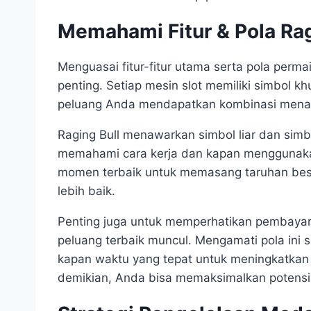
Memahami Fitur & Pola Rag
Menguasai fitur-fitur utama serta pola perm
penting. Setiap mesin slot memiliki simbol 
peluang Anda mendapatkan kombinasi mena
Raging Bull menawarkan simbol liar dan simb
memahami cara kerja dan kapan menggunakan
momen terbaik untuk memasang taruhan besa
lebih baik.
Penting juga untuk memperhatikan pembayara
peluang terbaik muncul. Mengamati pola ini 
kapan waktu yang tepat untuk meningkatkan
demikian, Anda bisa memaksimalkan potensi