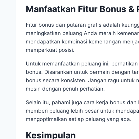
Manfaatkan Fitur Bonus & 
Fitur bonus dan putaran gratis adalah keung
meningkatkan peluang Anda meraih kemenangan
mendapatkan kombinasi kemenangan menjadi 
memperkuat posisi.
Untuk memanfaatkan peluang ini, perhatikan 
bonus. Disarankan untuk bermain dengan tar
bonus secara konsisten. Jangan ragu untuk
mesin dengan penuh perhatian.
Selain itu, pahami juga cara kerja bonus da
memberi peluang lebih besar untuk mendapa
mengoptimalkan setiap peluang yang ada.
Kesimpulan