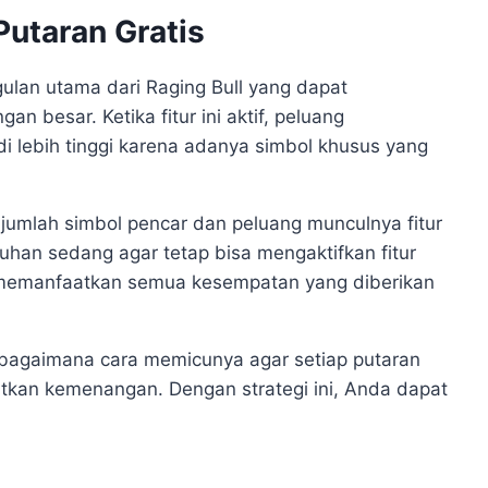
Putaran Gratis
gulan utama dari Raging Bull yang dapat
 besar. Ketika fitur ini aktif, peluang
lebih tinggi karena adanya simbol khusus yang
jumlah simbol pencar dan peluang munculnya fitur
uhan sedang agar tetap bisa mengaktifkan fitur
 memanfaatkan semua kesempatan yang diberikan
n bagaimana cara memicunya agar setiap putaran
tkan kemenangan. Dengan strategi ini, Anda dapat