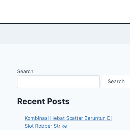
Search
Search
Recent Posts
Kombinasi Hebat Scatter Beruntun Di
Slot Robber Strike