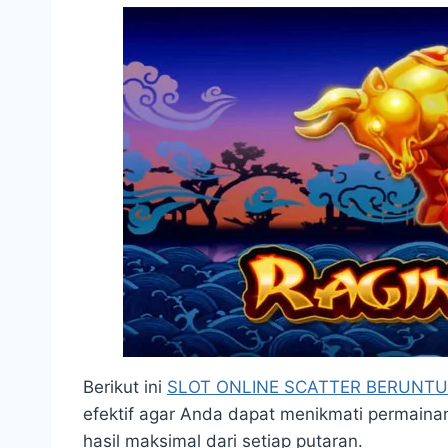
Berikut ini
SLOT ONLINE SCATTER BERUNT
efektif agar Anda dapat menikmati permaina
hasil maksimal dari setiap putaran.