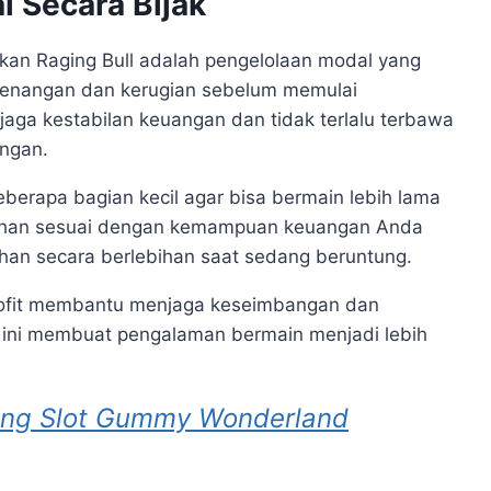
l Secara Bijak
kan Raging Bull adalah pengelolaan modal yang
menangan dan kerugian sebelum memulai
aga kestabilan keuangan dan tidak terlalu terbawa
ngan.
erapa bagian kecil agar bisa bermain lebih lama
 taruhan sesuai dengan kemampuan keuangan Anda
han secara berlebihan saat sedang beruntung.
rofit membantu menjaga keseimbangan dan
 ini membuat pengalaman bermain menjadi lebih
ng Slot Gummy Wonderland