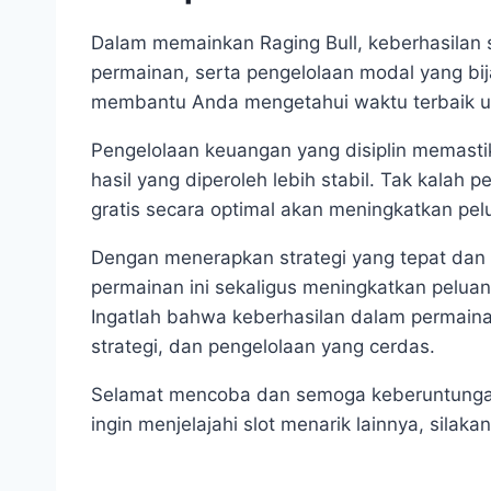
Dalam memainkan Raging Bull, keberhasilan 
permainan, serta pengelolaan modal yang bij
membantu Anda mengetahui waktu terbaik un
Pengelolaan keuangan yang disiplin memas
hasil yang diperoleh lebih stabil. Tak kalah
gratis secara optimal akan meningkatkan p
Dengan menerapkan strategi yang tepat dan
permainan ini sekaligus meningkatkan pelua
Ingatlah bahwa keberhasilan dalam permainan
strategi, dan pengelolaan yang cerdas.
Selamat mencoba dan semoga keberuntungan 
ingin menjelajahi slot menarik lainnya, silaka