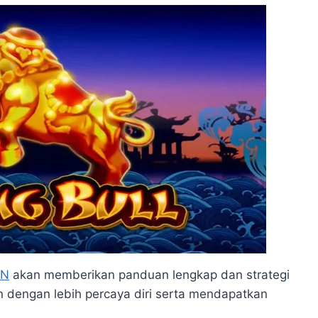
UN
akan memberikan panduan lengkap dan strategi
n dengan lebih percaya diri serta mendapatkan