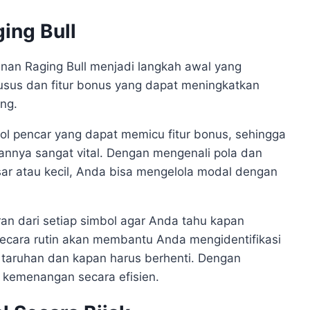
ing Bull
ainan Raging Bull menjadi langkah awal yang
khusus dan fitur bonus yang dapat meningkatkan
ng.
ol pencar yang dapat memicu fitur bonus, sehingga
nya sangat vital. Dengan mengenali pola dan
r atau kecil, Anda bisa mengelola modal dengan
n dari setiap simbol agar Anda tahu kapan
secara rutin akan membantu Anda mengidentifikasi
 taruhan dan kapan harus berhenti. Dengan
 kemenangan secara efisien.